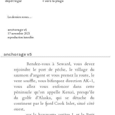
dépôt légal
< vers la plage
Les derniers textes…
anchorage v5
17 novembre 2021
reproduction interdite
anchorage v5
-----
Rendez-vous à Seward, vous devez
rejoindre le port de pêche, le village du
saumon d’argent et vous prenez la route, le
vent souffle, vous bifurquez direction AK-1,
vous allez vous enfoncer dans cette
péninsule qu’on appelle Kenaï, presqu’île
du golfe d’Alaska, qui se détache du
continent par le fjord Cook Inlet, situé côté
ouest,
-----
sur la banquette arrière J. et le Petit