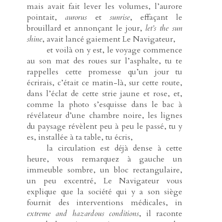
mais avait fait lever les volumes, l’aurore
pointait,
aurorus
et
sunrise
, effaçant le
brouillard et annonçant le jour,
let’s the sun
shine
, avait lancé gaiement Le Navigateur,
-----
et voilà on y est, le voyage commence
au son mat des roues sur l’asphalte, tu te
rappelles cette promesse qu’un jour tu
écrirais, c’était ce matin-là, sur cette route,
dans l’éclat de cette strie jaune et rose, et,
comme la photo s’esquisse dans le bac à
révélateur d’une chambre noire, les lignes
du paysage révèlent peu à peu le passé, tu y
es, installée à ta table, tu écris,
-----
la circulation est déjà dense à cette
heure, vous remarquez à gauche un
immeuble sombre, un bloc rectangulaire,
un peu excentré, Le Navigateur vous
explique que la société qui y a son siège
fournit des interventions médicales, in
extreme and hazardous conditions
, il raconte