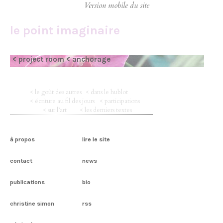
le point imaginaire
< project room
< anchorage
< le goût des autres
< dans le hublot
< écriture au fil des jours
< participations
< sur l’art
< les derniers textes
à propos
lire le site
contact
news
publications
bio
christine simon
rss