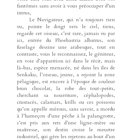
fantômes sans avoir à vous préoccuper d’un
intrus,
-----
Le Navigateur, qui n’a toujours rien
vu, pointe le doigt vers le ciel, tiens,
regarde cet oiseau, c’est rare, jamais vu par
ici, entrée du Phoebastria albatrus, son
fuselage dessine une arabesque, tout en
contraste, vous le reconnaissez, le géniteur,
en voie d’apparition ici dans le récit, mais
là-bas, espèce menacée, né dans les îles de
Senkaku, l’oiseau, jeune, a rejoint la zone
pélagique, est encore à l’époque de couleur
brun chocolat, la robe des tout-petits,
cherchant sa nourriture, céphalopodes,
crustacés, calamars, krills ou ces poissons
qu’on appelle mérous, sans savoir, a mordu
à l’hameçon d’une pêche à la palangrotte,
s’est pris aux rets d’une ligne-mère ou
maîtresse, son destin croise le meurtre
industriel, qui gère les rejetons au bout d’un