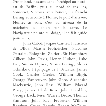
Groenland, passant dans l’archipel au nord-
est de Baffin, puis au nord de ces îles,
Somerset, Victoria, vers l’ouest, il a franchi
Béring et accosté à Nome, le port d’arrivée,
Nome, tu vois, c’est au niveau de la
mâchoire du chien sur la carte, Le
Navigateur pointe du doigt, il se fait guide
pour vous,
-----
John Cabot, Jacques Cartier, Francisco
de Ulloa, Martin Frohbischer, Giacomo
Gastaldi, Bolognini Zaltieri, Sir Humphrey
Gilbert, John Davis, Henry Hudson, Luke
Fox, Simon Dejnev, Vitrus Béring, Alexei
Tchirikov, l’équipage de l’Octavius, James
Cook, Charles Clerke, William Bligh,
George Vancouver, John Gore, Alexander
Mackenzie, John Ross, William Edward
Parry, James Clark Ross, John Franklin,
George Back, Peter Warren Dease, Thomas
Simpson, John Rae, Frederick William
Beechey, Owen Beattle, Robert McClure,