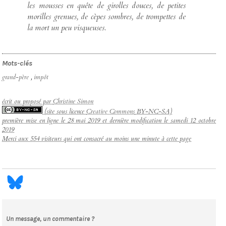
les mousses en quête de girolles douces, de petites
morilles grenues, de cèpes sombres, de trompettes de
la mort un peu visqueuses.
Mots-clés
grand-père
,
impôt
écrit ou proposé par
Christine Simon
(site sous licence
Creative Commons
BY-NC-SA)
première mise en ligne le 28 mai 2019 et dernière modification le samedi 12 octobre
2019
Merci aux 554 visiteurs qui ont consacré au moins une minute à cette page
Un message, un commentaire ?