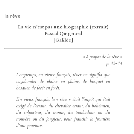
la rêve
La vie n’est pas une biographie (extrait)
Pascal Quignard
[
Galilée
]
«
à propos de
la rêve »
p. 43-44
Longtemps, en vieux français, rêver ne signifia que
vagabonder de plaine en plaine, de bosquet en
bosquet, de forêt en forêt.
En vieux français, la « rêve » était l’impôt qui était
exigé de l’errant, du chevalier errant, du bohémien,
du colporteur, du moine, du troubadour ou du
trouvère ou du jongleur, pour franchir la frontière
d’une province.