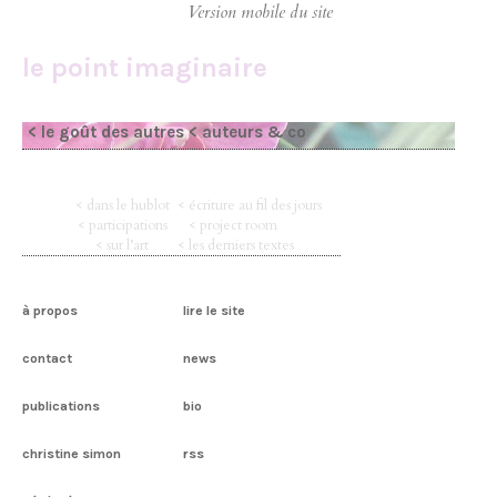
le point imaginaire
< le goût des autres
< auteurs & co
< dans le hublot
< écriture au fil des jours
< participations
< project room
< sur l’art
< les derniers textes
à propos
lire le site
contact
news
publications
bio
christine simon
rss