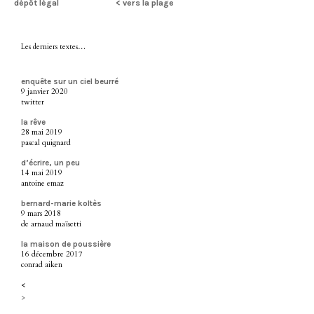
dépôt légal
< vers la plage
Les derniers textes…
enquête sur un ciel beurré
9 janvier 2020
twitter
la rêve
28 mai 2019
pascal quignard
d’écrire, un peu
14 mai 2019
antoine emaz
bernard-marie koltès
9 mars 2018
de arnaud maïsetti
la maison de poussière
16 décembre 2017
conrad aiken
<
>