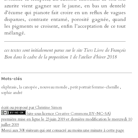
azurite vient gagner sur le jaune, en bas un dentelé
d’écume qui pianote fait croire en un reflux de vagues
disparues, contraste entamé, porosité gagnée, quand
les pigments se croisent, enfin l’acceptation de ce tout
mélangé.
ces textes sont initialement parus sur le site
Tiers Livre
de François
Bon dans le cadre de la proposition 1 de l’atelier d’hiver 2018
Mots-clés
ekphrasis
,
la canopée
,
nouveau monde
,
petit portrait femme-chenille
,
sophie andré
écrit ou proposé par
Christine Simon
(site sous licence
Creative Commons
BY-NC-SA)
première mise en ligne le 23 juin 2019 et dernière modification le mercredi 10
juillet 2019
Merci aux 308 visiteurs qui ont consacré au moins une minute à cette page