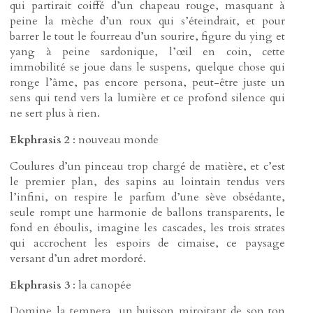
qui partirait coiffé d’un chapeau rouge, masquant à
peine la mèche d’un roux qui s’éteindrait, et pour
barrer le tout le fourreau d’un sourire, figure du ying et
yang à peine sardonique, l’œil en coin, cette
immobilité se joue dans le suspens, quelque chose qui
ronge l’âme, pas encore persona, peut-être juste un
sens qui tend vers la lumière et ce profond silence qui
ne sert plus à rien.
Ekphrasis 2
: nouveau monde
Coulures d’un pinceau trop chargé de matière, et c’est
le premier plan, des sapins au lointain tendus vers
l’infini, on respire le parfum d’une sève obsédante,
seule rompt une harmonie de ballons transparents, le
fond en éboulis, imagine les cascades, les trois strates
qui accrochent les espoirs de cimaise, ce paysage
versant d’un adret mordoré.
Ekphrasis 3
: la canopée
Domine la tempera, un buisson miroitant de son ton