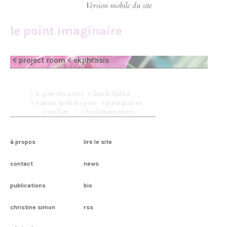
le point imaginaire
< project room
< ekphrasis
< le goût des autres
< dans le hublot
< écriture au fil des jours
< participations
< sur l’art
< les derniers textes
à propos
lire le site
contact
news
publications
bio
christine simon
rss