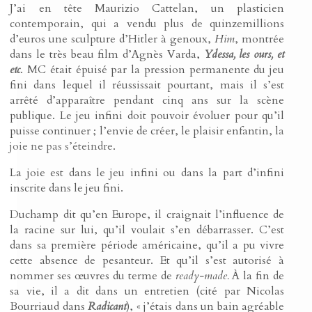
J’ai en tête Maurizio Cattelan, un plasticien
contemporain, qui a vendu plus de quinzemillions
d’euros une sculpture d’Hitler à genoux,
Him
, montrée
dans le très beau film d’Agnès Varda,
Ydessa, les ours, et
etc
. MC était épuisé par la pression permanente du jeu
fini dans lequel il réussissait pourtant, mais il s’est
arrêté d’apparaître pendant cinq ans sur la scène
publique. Le jeu infini doit pouvoir évoluer pour qu’il
puisse continuer ; l’envie de créer, le plaisir enfantin, l
a
joie ne pas s’éteindre
.
La joie est dans le jeu infini ou dans la part d’infini
inscrite dans le jeu fini.
Duchamp dit qu’en Europe, il craignait l’influence de
la racine sur lui, qu’il voulait s’en débarrasser. C’est
dans sa première période américaine, qu’il a pu vivre
cette absence de pesanteur. Et qu’il s’est autorisé à
nommer ses œuvres du terme de
ready-made.
À la fin de
sa vie, il a dit dans un entretien (cité par Nicolas
Bourriaud dans
Radicant
), « j’étais dans un bain agréable