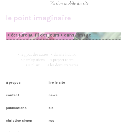
le point imaginaire
< écriture au fil des jours
< dans l’image
< le goût des autres
< dans le hublot
< participations
< project room
< sur l’art
< les derniers textes
à propos
lire le site
contact
news
publications
bio
christine simon
rss