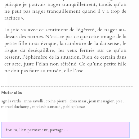
puisque je pouvais nager tranquillement, tandis qu’on
ne peut pas nager tranquillement quand il y a trop de
racines ».
La joie va avec ce sentiment de légèreté, de nager au-
dessus des racines. N’est-ce pas ce que cette image de la
petite fille nous évoque, la cambrure de la danseuse, le
risque du déséquilibre, les yeux fermés sur ce qu’on
ressent, l’éphémère de la situation. Rien de certain dans
cet acte, juste l’élan non réfréné. Ce qu’une petite fille
ne doit pas faire au musée, elle l’ose.
Mots-clés
agnès varda
,
anne savelli
,
coline pierré
,
dora maar
,
jean messagier
,
joie
,
marcel duchamp
,
nicolas bourriaud
,
pablo picasso
forum, lien permanent, partage…