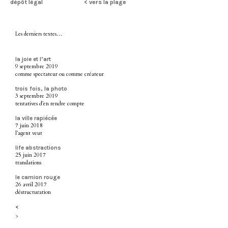
dépôt légal
< vers la plage
Les derniers textes…
la joie et l’art
9 septembre 2019
comme spectateur ou comme créateur
trois fois, la photo
3 septembre 2019
tentatives d’en rendre compte
la ville rapiécée
7 juin 2018
l’agent veut
life abstractions
25 juin 2017
translations
le camion rouge
26 avril 2017
déstructuration
<
>