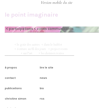
le point imaginaire
< participations
< vases communicants
< le goût des autres
< dans le hublot
< écriture au fil des jours
< project room
< sur l’art
< les derniers textes
à propos
lire le site
contact
news
publications
bio
christine simon
rss