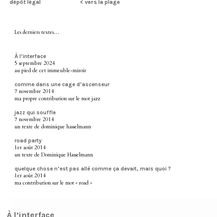
dépôt légal
< vers la plage
Les derniers textes…
À l’interface
5 septembre 2024
au pied de cet immeuble-miroir
comme dans une cage d’ascenseur
7 novembre 2014
ma propre contribution sur le mot jazz
jazz qui souffle
7 novembre 2014
un texte de dominique hasselmann
road party
1er août 2014
un texte de Dominique Hasselmann
quelque chose n’est pas allé comme ça devait, mais quoi ?
1er août 2014
ma contribution sur le mot « road »
À l’interface