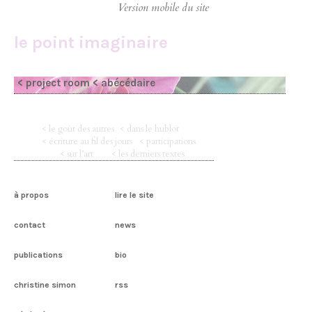
le point imaginaire
< project room
< abécédaire
< le goût des autres
< dans le hublot
< écriture au fil des jours
< participations
< sur l’art
< les derniers textes
à propos
lire le site
contact
news
publications
bio
christine simon
rss