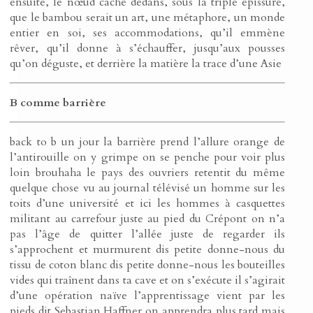
ensuite, le nœud caché dedans, sous la triple épissure,
que le bambou serait un art, une métaphore, un monde
entier en soi, ses accommodations, qu’il emmène
rêver, qu’il donne à s’échauffer, jusqu’aux pousses
qu’on déguste, et derrière la matière la trace d’une Asie
B comme barrière
back to b un jour la barrière prend l’allure orange de
l’antirouille on y grimpe on se penche pour voir plus
loin brouhaha le pays des ouvriers retentit du même
quelque chose vu au journal télévisé un homme sur les
toits d’une université et ici les hommes à casquettes
militant au carrefour juste au pied du Crépont on n’a
pas l’âge de quitter l’allée juste de regarder ils
s’approchent et murmurent dis petite donne-nous du
tissu de coton blanc dis petite donne-nous les bouteilles
vides qui traînent dans ta cave et on s’exécute il s’agirait
d’une opération naïve l’apprentissage vient par les
pieds dit Sebastian Haffner on apprendra plus tard mais