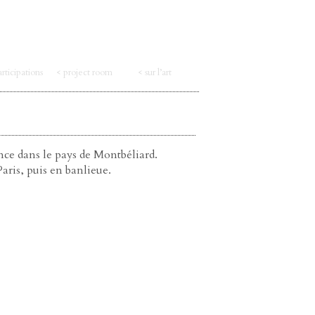
articipations
< project room
< sur l’art
ce dans le pays de Montbéliard.
Paris, puis en banlieue.