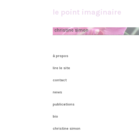
le point imaginaire
christine simon
à propos
lire le site
contact
news
publications
bio
christine simon