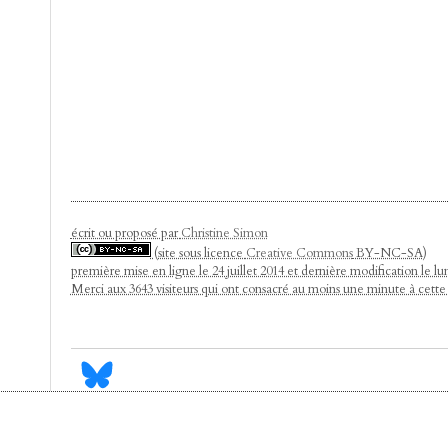
écrit ou proposé par
Christine Simon
(site sous licence
Creative Commons
BY-NC-SA)
première mise en ligne le 24 juillet 2014 et dernière modification le 
Merci aux 3643 visiteurs qui ont consacré au moins une minute à cett