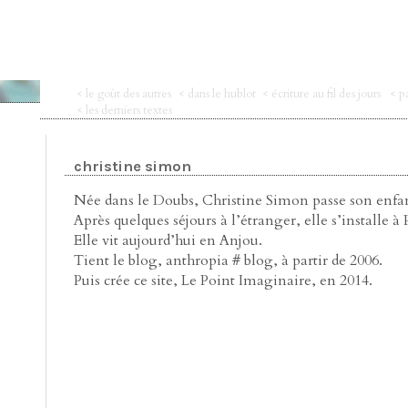
< le goût des autres
< dans le hublot
< écriture au fil des jours
< p
< les derniers textes
christine simon
Née dans le Doubs, Christine Simon passe son enfan
Après quelques séjours à l’étranger, elle s’installe à 
Elle vit aujourd’hui en Anjou.
Tient le blog, anthropia # blog, à partir de 2006.
Puis crée ce site, Le Point Imaginaire, en 2014.