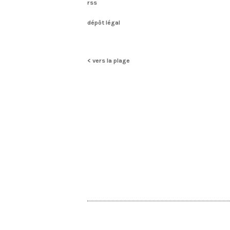
rss
dépôt légal
< vers la plage