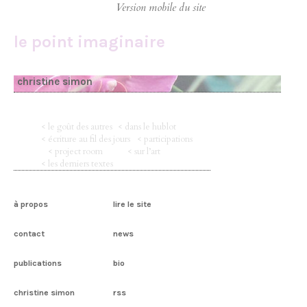
le point imaginaire
christine simon
< le goût des autres
< dans le hublot
< écriture au fil des jours
< participations
< project room
< sur l’art
< les derniers textes
à propos
lire le site
contact
news
publications
bio
christine simon
rss