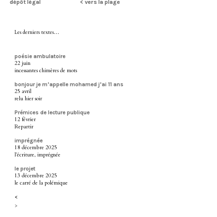
dépôt légal
< vers la plage
Les derniers textes…
poésie ambulatoire
22 juin
incessantes chimères de mots
bonjour je m’appelle mohamed j’ai 11 ans
25 avril
relu hier soir
Prémices de lecture publique
12 février
Repartir
imprégnée
18 décembre 2025
l’écriture, imprégnée
le projet
13 décembre 2025
le carré de la polémique
<
>