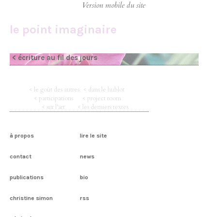
le point imaginaire
< écriture au fil des jours
< le goût des autres
< dans le hublot
< participations
< project room
< sur l’art
< les derniers textes
à propos
lire le site
contact
news
publications
bio
christine simon
rss