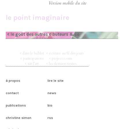
le point imaginaire
< le goût des autres
< auteurs & co
< dans le hublot
< écriture au fil des jours
< participations
< project room
< sur l’art
< les derniers textes
à propos
lire le site
contact
news
publications
bio
christine simon
rss