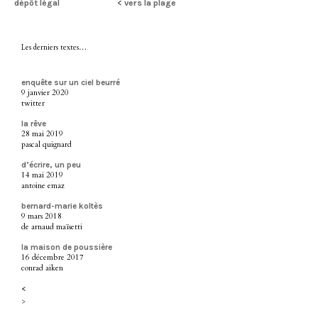
dépôt légal
< vers la plage
Les derniers textes…
enquête sur un ciel beurré
9 janvier 2020
twitter
la rêve
28 mai 2019
pascal quignard
d’écrire, un peu
14 mai 2019
antoine emaz
bernard-marie koltès
9 mars 2018
de arnaud maïsetti
la maison de poussière
16 décembre 2017
conrad aiken
<
>