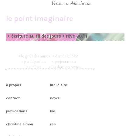
le point imaginaire
< écriture au fil des jours
< rêve 30/11
< le goût des autres
< dans le hublot
< participations
< project room
< sur l’art
< les derniers textes
à propos
lire le site
contact
news
publications
bio
christine simon
rss