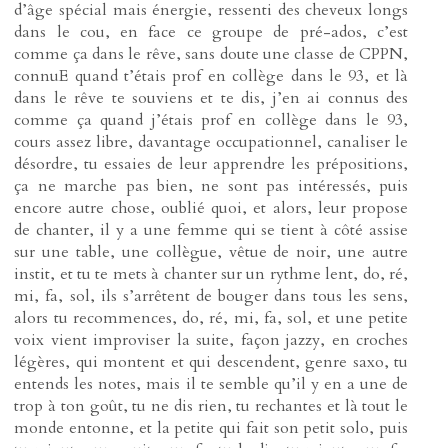
d’âge spécial mais énergie, ressenti des cheveux longs
dans le cou, en face ce groupe de pré-ados, c’est
comme ça dans le rêve, sans doute une classe de CPPN,
connuE quand t’étais prof en collège dans le 93, et là
dans le rêve te souviens et te dis, j’en ai connus des
comme ça quand j’étais prof en collège dans le 93,
cours assez libre, davantage occupationnel, canaliser le
désordre, tu essaies de leur apprendre les prépositions,
ça ne marche pas bien, ne sont pas intéressés, puis
encore autre chose, oublié quoi, et alors, leur propose
de chanter, il y a une femme qui se tient à côté assise
sur une table, une collègue, vêtue de noir, une autre
instit, et tu te mets à chanter sur un rythme lent, do, ré,
mi, fa, sol, ils s’arrêtent de bouger dans tous les sens,
alors tu recommences, do, ré, mi, fa, sol, et une petite
voix vient improviser la suite, façon jazzy, en croches
légères, qui montent et qui descendent, genre saxo, tu
entends les notes, mais il te semble qu’il y en a une de
trop à ton goût, tu ne dis rien, tu rechantes et là tout le
monde entonne, et la petite qui fait son petit solo, puis