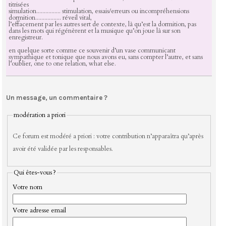
titrisées
simulation................ stimulation, essais/erreurs ou incompréhensions
dormition................. réveil vital,
l’effacement par les autres sert de contexte, là qu’est la dormition, pas
dans les mots qui régénèrent et la musique qu’on joue là sur son
enregistreur.
en quelque sorte comme ce souvenir d’un vase communicant
sympathique et tonique que nous avons eu, sans compter l’autre, et sans
l’oublier, one to one relation, what else.
Un message, un commentaire ?
modération a priori
Ce forum est modéré a priori : votre contribution n’apparaîtra qu’après
avoir été validée par les responsables.
Qui êtes-vous ?
Votre nom
Votre adresse email