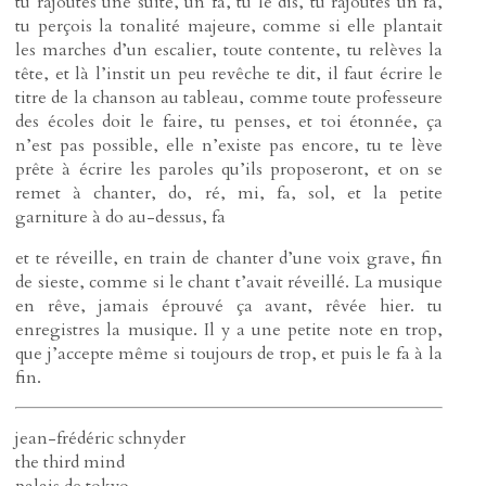
tu rajoutes une suite, un fa, tu le dis, tu rajoutes un fa,
tu perçois la tonalité majeure, comme si elle plantait
les marches d’un escalier, toute contente, tu relèves la
tête, et là l’instit un peu revêche te dit, il faut écrire le
titre de la chanson au tableau, comme toute professeure
des écoles doit le faire, tu penses, et toi étonnée, ça
n’est pas possible, elle n’existe pas encore, tu te lève
prête à écrire les paroles qu’ils proposeront, et on se
remet à chanter, do, ré, mi, fa, sol, et la petite
garniture à do au-dessus, fa
et te réveille, en train de chanter d’une voix grave, fin
de sieste, comme si le chant t’avait réveillé. La musique
en rêve, jamais éprouvé ça avant, rêvée hier. tu
enregistres la musique. Il y a une petite note en trop,
que j’accepte même si toujours de trop, et puis le fa à la
fin.
jean-frédéric schnyder
the third mind
palais de tokyo