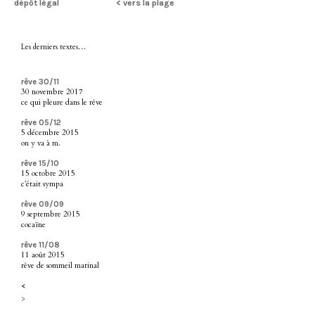
dépôt légal
< vers la plage
Les derniers textes…
rêve 30/11
30 novembre 2017
ce qui pleure dans le rêve
rêve 05/12
5 décembre 2015
on y va à m.
rêve 15/10
15 octobre 2015
c’était sympa
rêve 09/09
9 septembre 2015
cocaïne
rêve 11/08
11 août 2015
rêve de sommeil matinal
<
>