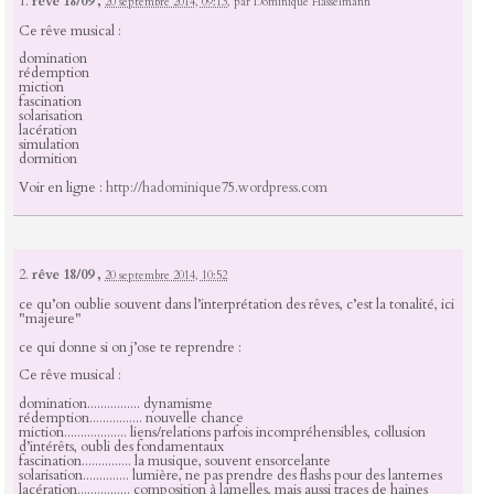
1.
rêve 18/09 ,
20 septembre 2014, 09:13
,
par
Dominique Hasselmann
Ce rêve musical :
domination
rédemption
miction
fascination
solarisation
lacération
simulation
dormition
Voir en ligne :
http://hadominique75.wordpress.com
2.
rêve 18/09 ,
20 septembre 2014, 10:52
ce qu’on oublie souvent dans l’interprétation des rêves, c’est la tonalité, ici
"majeure"
ce qui donne si on j’ose te reprendre :
Ce rêve musical :
domination................ dynamisme
rédemption................ nouvelle chance
miction................... liens/relations parfois incompréhensibles, collusion
d’intérêts, oubli des fondamentaux
fascination............... la musique, souvent ensorcelante
solarisation.............. lumière, ne pas prendre des flashs pour des lanternes
lacération................ composition à lamelles, mais aussi traces de haines