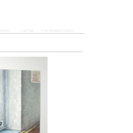
t room
< sur l’art
< les derniers textes