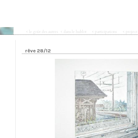
< le goût des autres
< dans le hublot
< participations
< projec
rêve 28/12