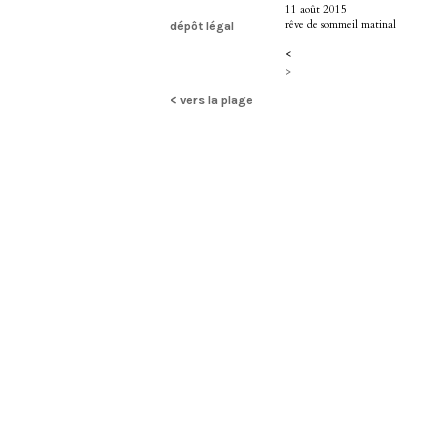
11 août 2015
rêve de sommeil matinal
dépôt légal
<
>
< vers la plage