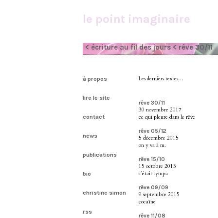
le point imaginaire
< écriture au fil des jours
< rêve 30/11
à propos
Les derniers textes…
lire le site
rêve 30/11
30 novembre 2017
contact
ce qui pleure dans le rêve
rêve 05/12
news
5 décembre 2015
on y va à m.
publications
rêve 15/10
15 octobre 2015
c’était sympa
bio
rêve 09/09
christine simon
9 septembre 2015
cocaïne
rss
rêve 11/08