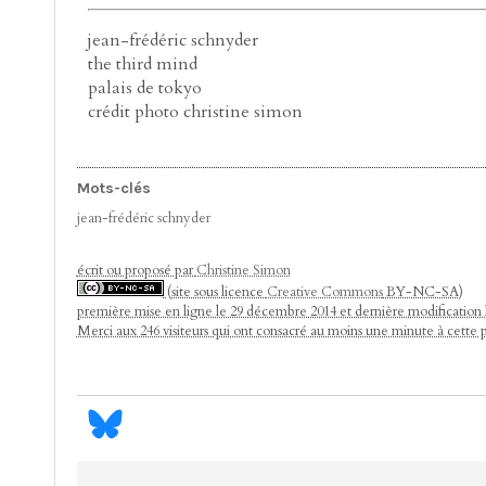
jean-frédéric schnyder
the third mind
palais de tokyo
crédit photo christine simon
Mots-clés
jean-frédéric schnyder
écrit ou proposé par
Christine Simon
(site sous licence
Creative Commons
BY-NC-SA)
première mise en ligne le 29 décembre 2014 et dernière modification
Merci aux 246 visiteurs qui ont consacré au moins une minute à cette 