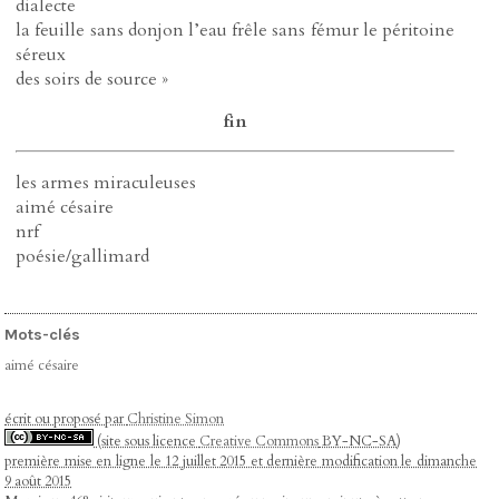
dialecte
la feuille sans donjon l’eau frêle sans fémur le péritoine
séreux
des soirs de source »
fin
les armes miraculeuses
aimé césaire
nrf
poésie/gallimard
Mots-clés
aimé césaire
écrit ou proposé par
Christine Simon
(site sous licence
Creative Commons
BY-NC-SA)
première mise en ligne le 12 juillet 2015 et dernière modification le dimanche
9 août 2015