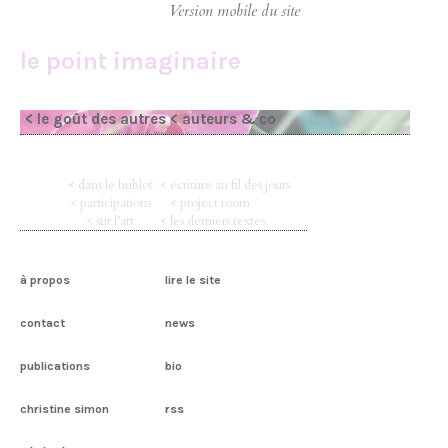
le point imaginaire
< le goût des autres
< auteurs & co
< dans le hublot
< écriture au fil des jours
< participations
< project room
< sur l’art
< les derniers textes
à propos
lire le site
contact
news
publications
bio
christine simon
rss