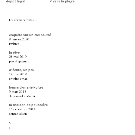
dépôt légal
< vers la plage
Les derniers textes…
enquête sur un ciel beurré
9 janvier 2020
twitter
la rêve
28 mai 2019
pascal quignard
d’écrire, un peu
14 mai 2019
antoine emaz
bernard-marie koltès
9 mars 2018
de arnaud maïsetti
la maison de poussière
16 décembre 2017
conrad aiken
<
>