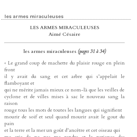
les armes miraculeuses
LES ARMES MIRACULEUSES
Aimé Césaire
les armes miraculeuses
(pages 31 à 34)
« Le grand coup de machette du plaisir rouge en plein
front
il y avait du sang et cet arbre qui s’appelait le
flamboyant et
qui ne mérite jamais mieux ce nom-là que les veilles de
cyclone et de villes mises à sac le nouveau sang la
raison
rouge tous les mots de toutes les langues qui signifient
mourir de soif et seul quand mourir avait le gout du
pain
et la terre et la mer un goût d’ancêtre et cet oiseau qui
me crie de ne pas me rendre et la patience des