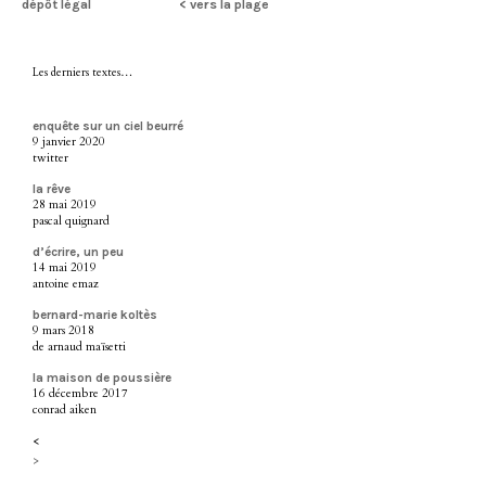
dépôt légal
< vers la plage
Les derniers textes…
enquête sur un ciel beurré
9 janvier 2020
twitter
la rêve
28 mai 2019
pascal quignard
d’écrire, un peu
14 mai 2019
antoine emaz
bernard-marie koltès
9 mars 2018
de arnaud maïsetti
la maison de poussière
16 décembre 2017
conrad aiken
<
>