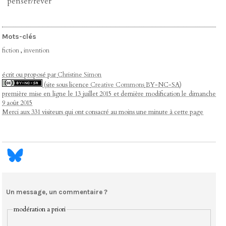
penser/rêver
Mots-clés
fiction
,
invention
écrit ou proposé par
Christine Simon
(site sous licence
Creative Commons
BY-NC-SA)
première mise en ligne le 13 juillet 2015 et dernière modification le dimanche
9 août 2015
Merci aux 331 visiteurs qui ont consacré au moins une minute à cette page
Un message, un commentaire ?
modération a priori