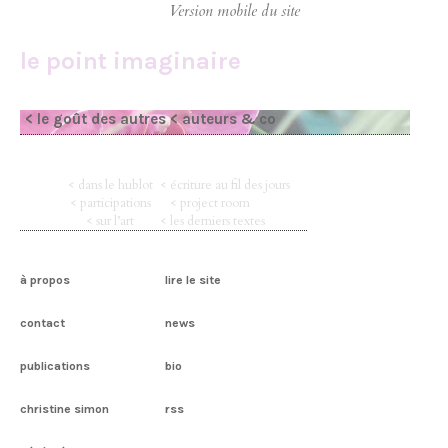
le point imaginaire
< le goût des autres
< auteurs & co
< dans le hublot
< écriture au fil des jours
< participations
< project room
< sur l’art
< les derniers textes
à propos
lire le site
contact
news
publications
bio
christine simon
rss