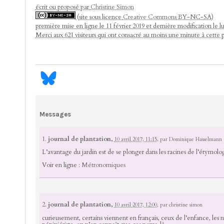
écrit ou proposé par
Christine Simon
(site sous licence
Creative Commons
BY-NC-SA)
première mise en ligne le 11 février 2019 et dernière modification le lu
Merci aux 621 visiteurs qui ont consacré au moins une minute à cette 
Messages
1.
journal de plantation,
10 avril 2017, 11:15
,
par
Dominique Hasselmann
L’avantage du jardin est de se plonger dans les racines de l’étymologie
Voir en ligne :
Métronomiques
2.
journal de plantation,
10 avril 2017, 12:00
,
par
christine simon
curieusement, certains viennent en français, ceux de l’enfance, les 