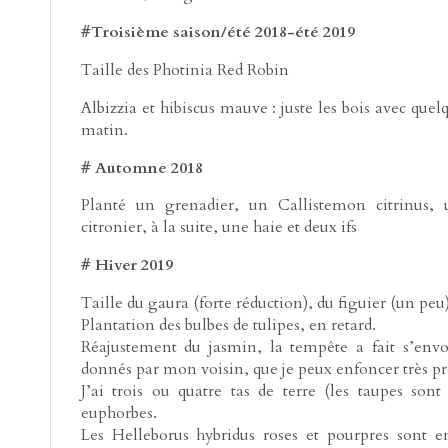
#Troisième saison/été 2018-été 2019
Taille des Photinia Red Robin
Albizzia et hibiscus mauve : juste les bois avec que
matin.
# Automne 2018
Planté un grenadier, un Callistemon citrinus, 
citronier, à la suite, une haie et deux ifs
# Hiver 2019
Taille du gaura (forte réduction), du figuier (un peu
Plantation des bulbes de tulipes, en retard.
Réajustement du jasmin, la tempête a fait s’envole
donnés par mon voisin, que je peux enfoncer très pr
J’ai trois ou quatre tas de terre (les taupes sont
euphorbes.
Les Helleborus hybridus roses et pourpres sont en 