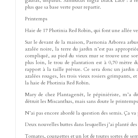
gauras, disparus. Sambucus nigra Black Lace : à re
plus que sa base verte pour repartir.
Printemps
Haie de 17 Photinia Red Robin, qui font une allée ve
Sur le devant de la maison, Paenonia Arborea arbu
azalée noire, la terre du jardin n’est pas approprié
compliqué, au pied du vieux mur se trouve une sor
plus loin, le trou de plantation est à 0,70 mètre d
rapport à la taille prévue. Ce sera donc un jardin a
azalées rouges, les trois vieux rosiers grimpants, et
la haie de Photinia Red Robin.
Mary de chez Plantagenêt, le pépiniériste, m’a dit
détruit les Miscanthus, mais sans doute le printemps
N’ai pas encore abordé la question des semis. Ça va
Deux nouvelles buttes dans lesquelles j’ai planté des 
Tomates, courgettes et un lot de toutes sortes de sem