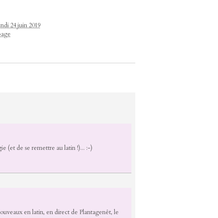
ndi 24 juin 2019
page
 (et de se remettre au latin !)... :-)
nouveaux en latin, en direct de Plantagenêt, le