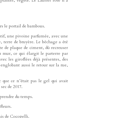
planter, végète. Le Laurier rose n’a
rs le portail de bambous.
stif, une pivoine parfumée, avec une
e, terre de bruyère. Le bêchage a été
te de plaque de ciment, dû recreuser
u mur, ce qui élargit le parterre par
vec les giroflées déjà présentes, des
 englobant aussi le retour sur la rue,
 que ce n’était pas le gel qui avait
 sec de 2017.
 prendre du temps.
fleurs.
is de Cocopelli.