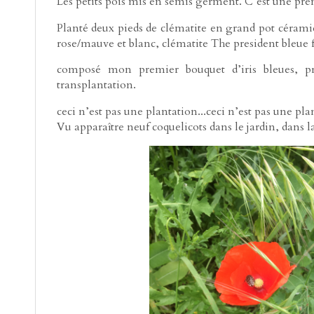
Les petits pois mis en semis germent. C’est une pre
Planté deux pieds de clématite en grand pot cérami
rose/mauve et blanc, clématite The president bleue fo
composé mon premier bouquet d’iris bleues, pr
transplantation.
ceci n’est pas une plantation...ceci n’est pas une pla
Vu apparaître neuf coquelicots dans le jardin, dans la