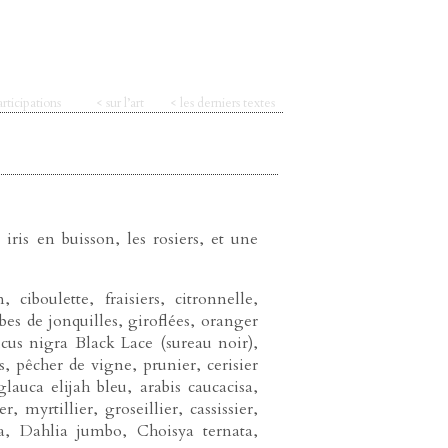
articipations
< sur l’art
< les derniers textes
iris en buisson, les rosiers, et une
 ciboulette, fraisiers, citronnelle,
bes de jonquilles, giroflées, oranger
us nigra Black Lace (sureau noir),
 pêcher de vigne, prunier, cerisier
lauca elijah bleu, arabis caucacisa,
 myrtillier, groseillier, cassissier,
a, Dahlia jumbo, Choisya ternata,