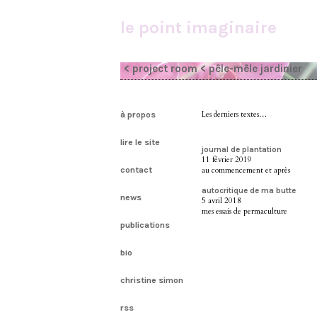
le point imaginaire
< project room
< pêle-mêle jardinier
à propos
Les derniers textes…
lire le site
journal de plantation
11 février 2019
contact
au commencement et après
autocritique de ma butte
news
5 avril 2018
mes essais de permaculture
publications
bio
christine simon
rss