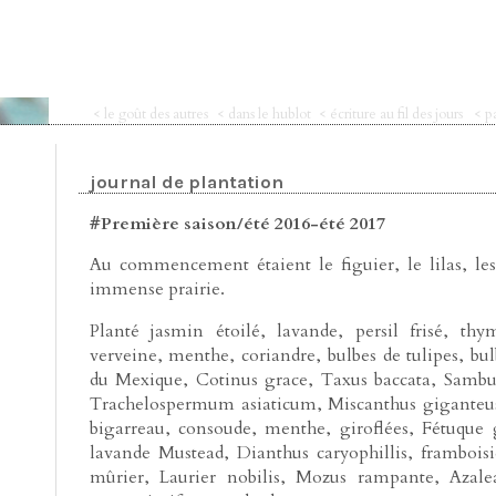
< le goût des autres
< dans le hublot
< écriture au fil des jours
< p
journal de plantation
#Première saison/été 2016-été 2017
Au commencement étaient le figuier, le lilas, les 
immense prairie.
Planté jasmin étoilé, lavande, persil frisé, thym,
verveine, menthe, coriandre, bulbes de tulipes, bul
du Mexique, Cotinus grace, Taxus baccata, Sambuc
Trachelospermum asiaticum, Miscanthus giganteus,
bigarreau, consoude, menthe, giroflées, Fétuque g
lavande Mustead, Dianthus caryophillis, framboisier,
mûrier, Laurier nobilis, Mozus rampante, Azale