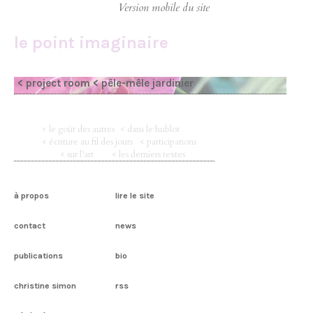
le point imaginaire
< project room
< pêle-mêle jardinier
< le goût des autres
< dans le hublot
< écriture au fil des jours
< participations
< sur l’art
< les derniers textes
à propos
lire le site
contact
news
publications
bio
christine simon
rss