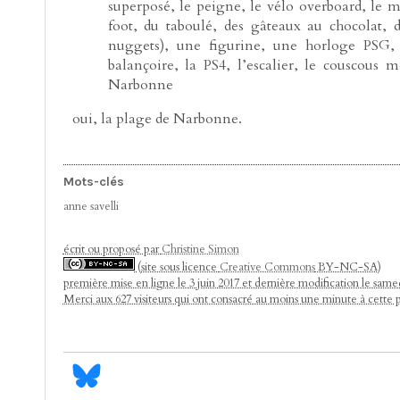
superposé, le peigne, le vélo overboard, le ma
foot, du taboulé, des gâteaux au chocolat, 
nuggets), une figurine, une horloge PSG
balançoire, la PS4, l’escalier, le couscous
Narbonne
oui, la plage de Narbonne.
Mots-clés
anne savelli
écrit ou proposé par
Christine Simon
(site sous licence
Creative Commons
BY-NC-SA)
première mise en ligne le 3 juin 2017 et dernière modification le samed
Merci aux 627 visiteurs qui ont consacré au moins une minute à cette 