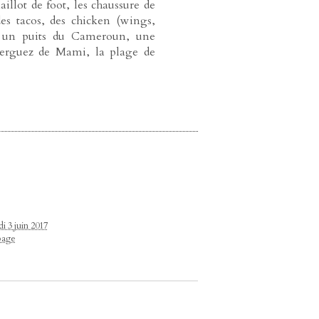
illot de foot, les chaussure de
des tacos, des chicken (wings,
, un puits du Cameroun, une
 merguez de Mami, la plage de
i 3 juin 2017
page