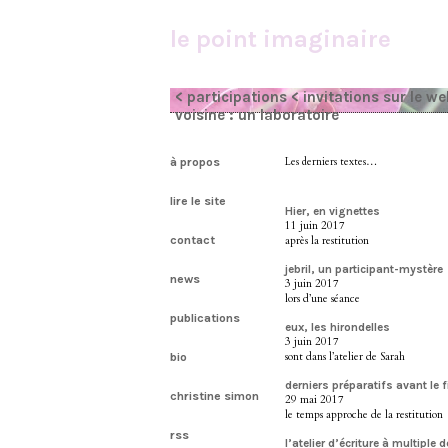
le point imaginaire
< participations
< invitations sur le w
voisine : un laboratoire
à propos
Les derniers textes…
lire le site
Hier, en vignettes
11 juin 2017
contact
après la restitution
jebril, un participant-mystère
news
3 juin 2017
lors d’une séance
publications
eux, les hirondelles
3 juin 2017
sont dans l’atelier de Sarah
bio
derniers préparatifs avant le f
christine simon
29 mai 2017
le temps approche de la restitution
rss
l’atelier d’écriture à multiple 