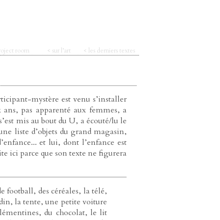
roject room
< sur l’art
< les derniers textes
rticipant-mystère est venu s’installer
dix ans, pas apparenté aux femmes, a
s’est mis au bout du U, a écouté/lu le
 une liste d’objets du grand magasin,
nfance... et lui, dont l’enfance est
ite ici parce que son texte ne figurera
e football, des céréales, la télé,
rdin, la tente, une petite voiture
clémentines, du chocolat, le lit