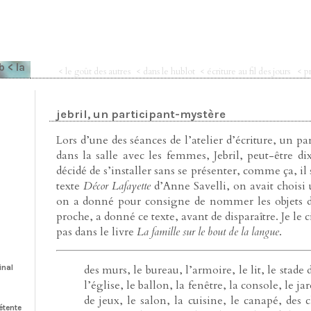
eb
< la
< le goût des autres
< dans le hublot
< écriture au fil des jours
< p
jebril, un participant-mystère
Lors d’une des séances de l’atelier d’écriture, un pa
dans la salle avec les femmes, Jebril, peut-être 
décidé de s’installer sans se présenter, comme ça, il 
texte
Décor Lafayette
d’Anne Savelli, on avait choisi
on a donné pour consigne de nommer les objets d’e
proche, a donné ce texte, avant de disparaître. Je le c
pas dans le livre
La famille sur le bout de la langue
.
inal
des murs, le bureau, l’armoire, le lit, le stade d
l’église, le ballon, la fenêtre, la console, le ja
de jeux, le salon, la cuisine, le canapé, des 
détente