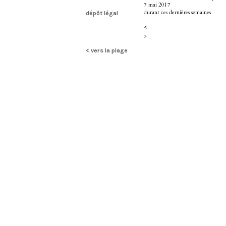
7 mai 2017
durant ces dernières semaines
dépôt légal
<
>
< vers la plage