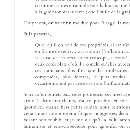
cotonnier cuites ensemble sous la braise, une 
à la guérison des ulceres ; que l’huile de la g
On y vient, on va enfin me dire pour l’usage, la mi
Et là patatras,
Quoi qu’il en soit de ces propriétés, il est sûr
en forme de tente, y occasionne l’inflammati
la cause de cet effet au microscope, a trouvé 
deux côtés plats d’où il a conclu qu’elles avo
ces tranchans plus fins que les molécules 
composées, plus fermes, & plus roides, 
occasionnoient par cette division l’inflammat
Je ne m’en remets pas, cette promesse, ces messages
arme à deux tranchants, est-ce possible. Et me r
quotidien, quand fiers petits soldats nous rentri
venait nous tamponner à floques nuageuses, deux si
faisant son toubib, et je me dis qu’il a fallu atte
humaniste et encyclopédique pour qu’enfin on me