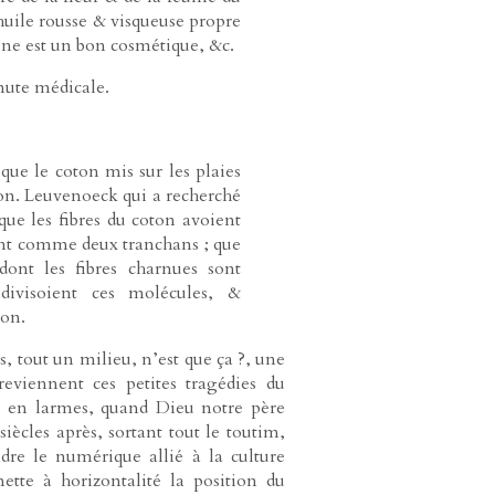
huile rousse & visqueuse propre
raine est un bon cosmétique, &c.
nute médicale.
 que le coton mis sur les plaies
on. Leuvenoeck qui a recherché
que les fibres du coton avoient
ient comme deux tranchans ; que
dont les fibres charnues sont
divisoient ces molécules, &
ion.
, tout un milieu, n’est que ça ?, une
eviennent ces petites tragédies du
ons en larmes, quand Dieu notre père
ècles après, sortant tout le toutim,
ndre le numérique allié à la culture
tte à horizontalité la position du