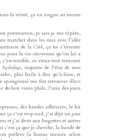
 mais la vérité, ça en soigne au moins
n potimarron, je sais je me répète,
ais marcher dans les rues avec l’idée
armacie de la Cité, ça ne s’invente
pas pour la vie citoyenne qu’on lui a
c’est terrible, ce vieux mot remonté
u
hydrofuge
, inquiète de l’état de mes
lto, plus facile à dire qu’à faire, et
e spongieuse me fait retrouver illico
ue du bon vieux phile, l’ami des jours
resses, des bandes adhésives, le kit
 ça c’est trop tard, j’ai déjà un jour
et j’ai droit aux lingettes et autres
i c’est ça que je cherche, la bande de
t on prélève la bonne mesure selon