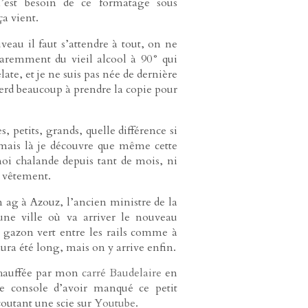
t n’est besoin de ce formatage sous
a vient.
veau il faut s’attendre à tout, on ne
pparemment du vieil alcool à 90° qui
ate, et je ne suis pas née de dernière
 perd beaucoup à prendre la copie pour
petits, grands, quelle différence si
, mais là je découvre que même cette
 moi chalande depuis tant de mois, ni
n vêtement.
n ag à Azouz, l’ancien ministre de la
 une ville où va arriver le nouveau
gazon vert entre les rails comme à
ura été long, mais on y arrive enfin.
chauffée par mon
carré Baudelaire
en
e console d’avoir manqué ce petit
coutant une scie sur
Youtube
.