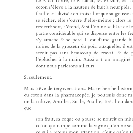
Le P. du Tertre, le P. Labat, M. Frezier, &c. d
coton s’éleve à la hauteur de huit à neuf piés ;
feuille est divisée en trois : lorsque sa gous
se sécher, elle s’ouvre d’elle-même ; alors l
resserré sort, s’étend, & si l’on ne se hâte de l
partie considérable qui se disperse entre les fe
s’y attache & se perd. Il est d’une grande 
noires de la grosseur du pois, auxquelles il e
seroit pas sans beaucoup de travail & de p
l’éplucher à la main. Aussi a-t-on imaginé 
dont nous parlerons ailleurs.
Si seulement.
Mais trêve de tergiversations. Ma recherche historiq
du coton dans la pharmacopée, je poursuis donc ma
on la cultive, Antilles, Sicile, Pouille, Brésil ou dan
que
son fruit, sa coque ou gousse se noircit en mûri
coton qui rampe comme la vigne qu’on ne soûti
ce qui a retenu mon attention, c’est « qu’on tir