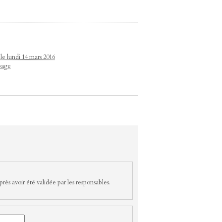
le lundi 14 mars 2016
page
rès avoir été validée par les responsables.