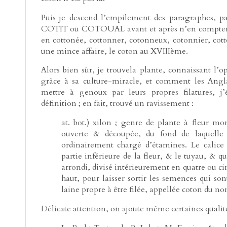
Puis je descend l’empilement des paragraphes, 
COTIT ou COTOUAL avant et après n’en comptent 
en cottonée, cottonner, cotonneux, cotonnier, cott
une mince affaire, le coton au XVIIIème.
Alors bien sûr, je trouvela plante, connaissant l’
grâce à sa culture-miracle, et comment les Angla
mettre à genoux par leurs propres filatures, j’é
définition ; en fait, trouvé un ravissement :
at. bot.) xilon ; genre de plante à fleur m
ouverte & découpée, du fond de laquelle 
ordinairement chargé d’étamines. Le calice 
partie inférieure de la fleur, & le tuyau, & qu
arrondi, divisé intérieurement en quatre ou cin
haut, pour laisser sortir les semences qui so
laine propre à être filée, appellée coton du no
Délicate attention, on ajoute même certaines qualité