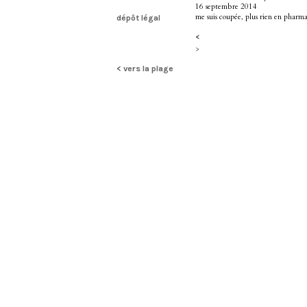
16 septembre 2014
me suis coupée, plus rien en pharma
dépôt légal
<
>
< vers la plage