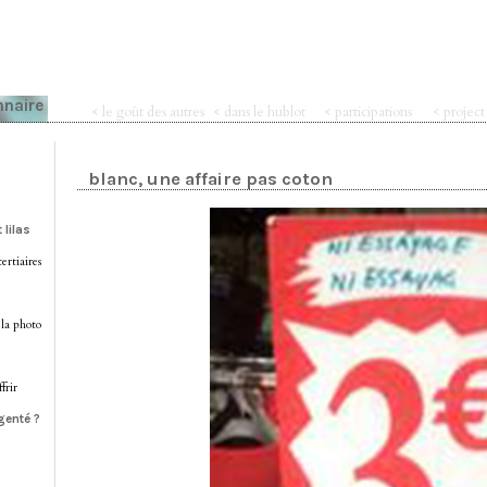
nnaire
< le goût des autres
< dans le hublot
< participations
< projec
blanc, une affaire pas coton
 lilas
ertiaires
 la photo
frir
genté ?