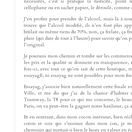
nécessités, c’est si pratique la rusticité, poin
cellophane ou en sachet papier, le déroulé, comme ç
J’en profite pour prendre de l’alcool, mais là à nou
trouve que l’alcool modifié, ils n’en font plus a
brûlait ou même tiens du 70%, non, ça frelate, ça frel
pluie (qui date de tout à l’heure) pour savoir qu’on
l’original.
Je poursuis mon chemin et tombe sur les commerces, 
les prix et la qualité se donnent en transparence
fois-ci, avec tout ce qu’on sait de cette boutique,
essayagE, ni essayag ne sont possibles pour mon fi
Essayag, j’associe bien naturellement cette finale e
Ville, et me dis que j’ai de la chance d’habiter
Tramway, la T8 pour ce qui me concerne, le beau 
Paris, on va peut-être la gagner notre banlieue, ça a
Et en rentrant, dans mon cocon intérieur, bien ré
coton et soie qui s’insinue dans mon cou, je m
chemisier qui mettait si bien le buste en valeur en é