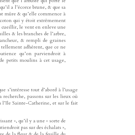
isent que l’arbuste qui porte le
 qu’il a l’écorce brune, & que sa
se est mûre & qu’elle commence à
e coton qui y étoit extrêmement
e cueillir, le vent en enleve une
uilles & les branches de l’arbre,
blancheur, & rempli de graines
st tellement adhérent, que ce ne
atience qu’on parviendroit à
de petits moulins à cet usage,
ue s’intéresse tout d’abord à l’usage
 recherche, passons sur les lieux où
s l’Ile Sainte-Catherine, et sur le fait
ssant », qu’il y a une « sorte de
endroit pas sur des échalats »,
e de la fleur & de la feuille du