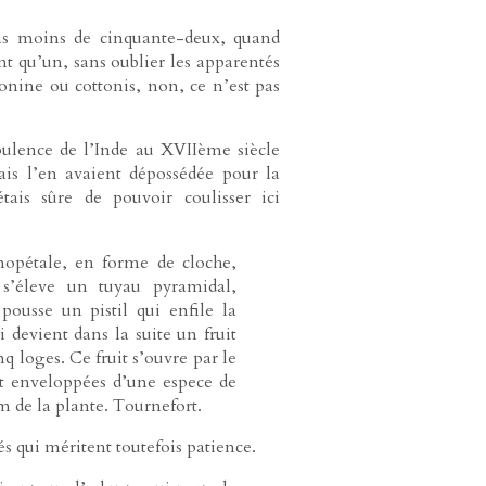
pas moins de cinquante-deux, quand
qu’un, sans oublier les apparentés
onine ou cottonis, non, ce n’est pas
opulence de l’Inde au XVIIème siècle
is l’en avaient dépossédée pour la
tais sûre de pouvoir coulisser ici
onopétale, en forme de cloche,
s’éleve un tuyau pyramidal,
pousse un pistil qui enfile la
i devient dans la suite un fruit
q loges. Ce fruit s’ouvre par le
nt enveloppées d’une espece de
m de la plante. Tournefort.
s qui méritent toutefois patience.