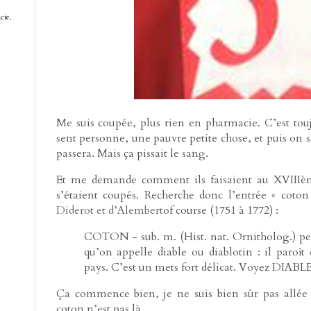
cie.
Me suis coupée, plus rien en pharmacie. C’est to
sent personne, une pauvre petite chose, et puis on se 
passera. Mais ça pissait le sang.
Et me demande comment ils faisaient au XVIIIèm
s’étaient coupés. Recherche donc l’entrée « coto
Diderot et d’Alembert
of course (1751 à 1772) :
COTON - sub. m. (Hist. nat. Ornitholog.) pet
qu’on appelle diable ou diablotin : il paroît
pays. C’est un mets fort délicat. Voyez DIABLE
Ça commence bien, je ne suis bien sûr pas allée
coton n’est pas là.