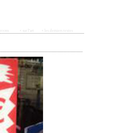
t room
< sur l’art
< les derniers textes