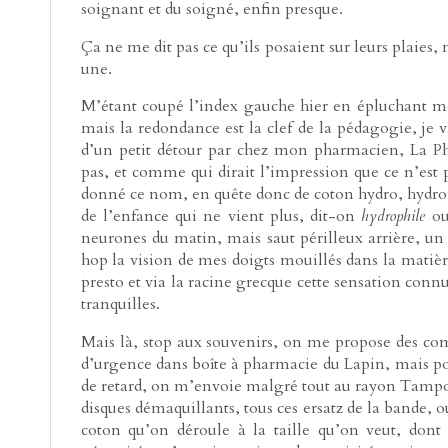
soignant et du soigné, enfin presque.
Ça ne me dit pas ce qu’ils posaient sur leurs plaies,
une.
M’étant coupé l’index gauche hier en épluchant mo
mais la redondance est la clef de la pédagogie, je v
d’un petit détour par chez mon pharmacien, La Ph
pas, et comme qui dirait l’impression que ce n’est 
donné ce nom, en quête donc de coton hydro, hydro, 
de l’enfance qui ne vient plus, dit-on
hydrophile
o
neurones du matin, mais saut périlleux arrière, un sa
hop la vision de mes doigts mouillés dans la matièr
presto et via la racine grecque cette sensation conn
tranquilles.
Mais là, stop aux souvenirs, on me propose des comp
d’urgence dans boîte à pharmacie du Lapin, mais pour
de retard, on m’envoie malgré tout au rayon Tampons 
disques démaquillants, tous ces ersatz de la bande, ou
coton qu’on déroule à la taille qu’on veut, don