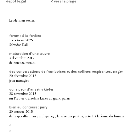
dépôt légal
< vers la plage
Les derniers textes…
femme à la fenêtre
13 octobre 2025
Salvador Dali
maturation d’une œuvre
3 décembre 2017
de fiorenza menini
des conversations de framboises et des collines respirantes, nager
20 décembre 2015
jean messagier
qui a peur d’anselm kiefer
28 novembre 2015
sur l’œuvre d’anselme kiefer au grand palais
bien au contraire : jarry
20 octobre 2015
de l’expo alfred jarry archipelago, la valse des pantins, acte II à la ferme du buisson
<
>