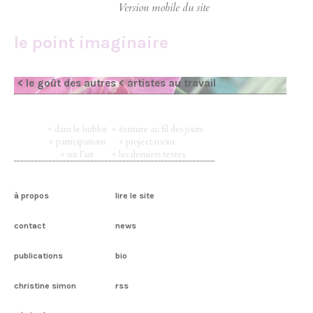
le point imaginaire
< le goût des autres
< artistes au travail
< dans le hublot
< écriture au fil des jours
< participations
< project room
< sur l’art
< les derniers textes
à propos
lire le site
contact
news
publications
bio
christine simon
rss