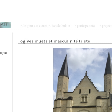
notes
< le goût des autres
< dans le hublot
< participations
< projec
ogives muets et masculinité triste
j’ai 11