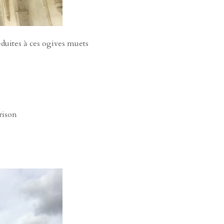
éduites à ces ogives muets
rison