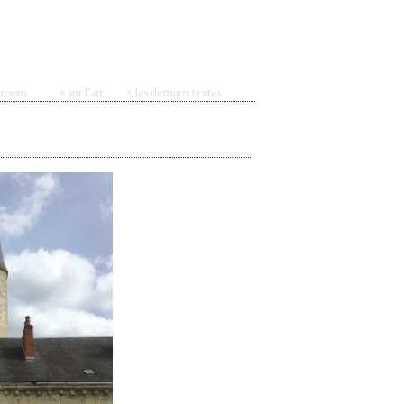
t room
< sur l’art
< les derniers textes