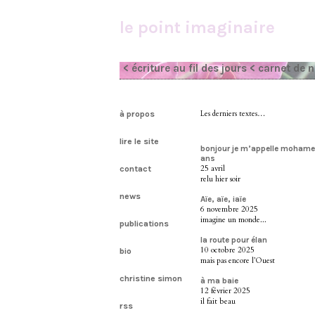
le point imaginaire
< écriture au fil des jours
< carnet de 
à propos
Les derniers textes…
lire le site
bonjour je m’appelle mohamed 
ans
25 avril
contact
relu hier soir
news
Aïe, aïe, iaïe
6 novembre 2025
imagine un monde...
publications
la route pour élan
10 octobre 2025
bio
mais pas encore l’Ouest
christine simon
à ma baie
12 février 2025
il fait beau
rss