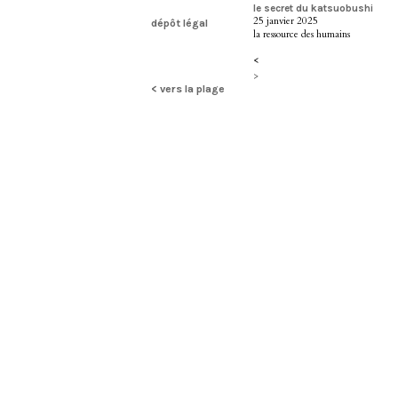
le secret du katsuobushi
25 janvier 2025
dépôt légal
la ressource des humains
<
>
< vers la plage