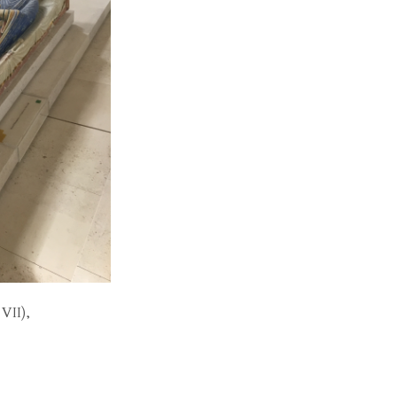
VII),