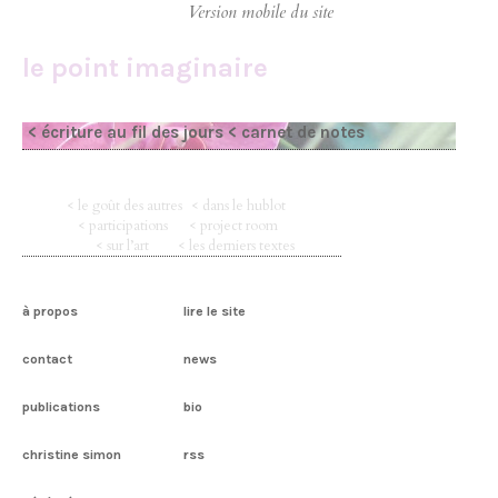
le point imaginaire
< écriture au fil des jours
< carnet de notes
< le goût des autres
< dans le hublot
< participations
< project room
< sur l’art
< les derniers textes
à propos
lire le site
contact
news
publications
bio
christine simon
rss