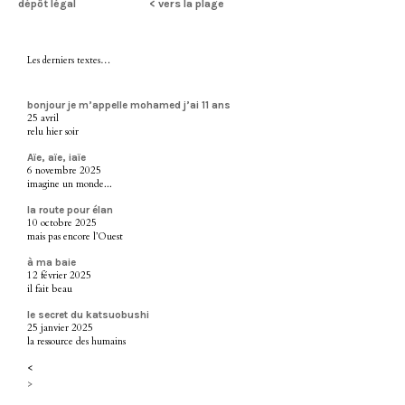
dépôt légal
< vers la plage
Les derniers textes…
bonjour je m’appelle mohamed j’ai 11 ans
25 avril
relu hier soir
Aïe, aïe, iaïe
6 novembre 2025
imagine un monde...
la route pour élan
10 octobre 2025
mais pas encore l’Ouest
à ma baie
12 février 2025
il fait beau
le secret du katsuobushi
25 janvier 2025
la ressource des humains
<
>