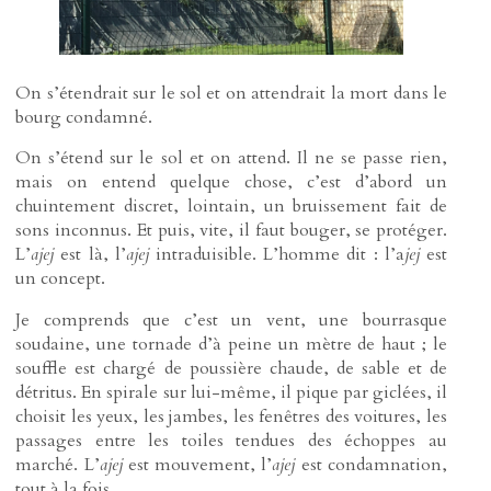
On s’étendrait sur le sol et on attendrait la mort dans le
bourg condamné.
On s’étend sur le sol et on attend. Il ne se passe rien,
mais on entend quelque chose, c’est d’abord un
chuintement discret, lointain, un bruissement fait de
sons inconnus. Et puis, vite, il faut bouger, se protéger.
L’
ajej
est là, l’
ajej
intraduisible. L’homme dit : l’a
jej
est
un concept.
Je comprends que c’est un vent, une bourrasque
soudaine, une tornade d’à peine un mètre de haut ; le
souffle est chargé de poussière chaude, de sable et de
détritus. En spirale sur lui-même, il pique par giclées, il
choisit les yeux, les jambes, les fenêtres des voitures, les
passages entre les toiles tendues des échoppes au
marché. L’
ajej
est mouvement, l’
ajej
est condamnation,
tout à la fois.