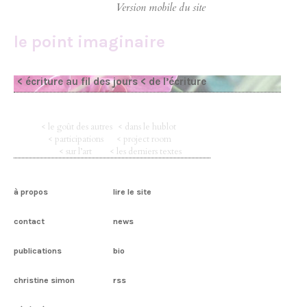
le point imaginaire
< écriture au fil des jours
< de l’écriture
< le goût des autres
< dans le hublot
< participations
< project room
< sur l’art
< les derniers textes
à propos
lire le site
contact
news
publications
bio
christine simon
rss