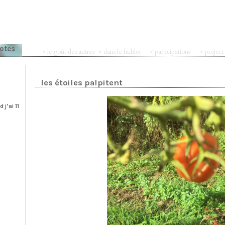
notes
< le goût des autres
< dans le hublot
< participations
< projec
les étoiles palpitent
j’ai 11