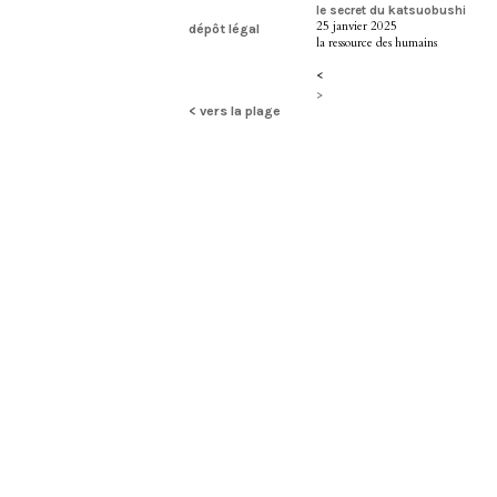
le secret du katsuobushi
25 janvier 2025
dépôt légal
la ressource des humains
<
>
< vers la plage