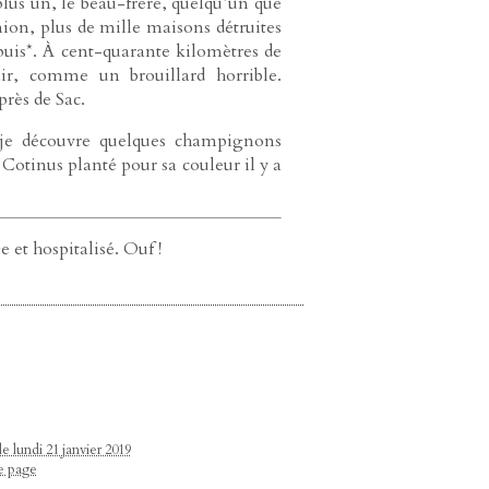
 plus un, le beau-frère, quelqu’un que
ion, plus de mille maisons détruites
epuis*. À cent-quarante kilomètres de
ir, comme un brouillard horrible.
près de Sac.
, je découvre quelques champignons
 Cotinus planté pour sa couleur il y a
 et hospitalisé. Ouf !
e lundi 21 janvier 2019
te page