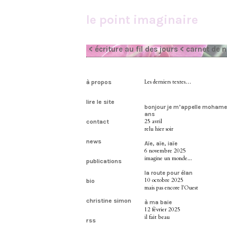
le point imaginaire
< écriture au fil des jours
< carnet de 
à propos
Les derniers textes…
lire le site
bonjour je m’appelle mohamed 
ans
25 avril
contact
relu hier soir
news
Aïe, aïe, iaïe
6 novembre 2025
imagine un monde...
publications
la route pour élan
10 octobre 2025
bio
mais pas encore l’Ouest
christine simon
à ma baie
12 février 2025
il fait beau
rss