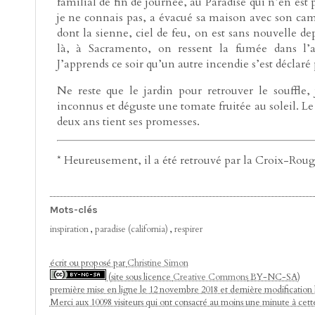
familial de fin de journée, au Paradise qui n’en est
je ne connais pas, a évacué sa maison avec son cam
dont la sienne, ciel de feu, on est sans nouvelle d
là, à Sacramento, on ressent la fumée dans l’a
J’apprends ce soir qu’un autre incendie s’est déclaré 
Ne reste que le jardin pour retrouver le souffle
inconnus et déguste une tomate fruitée au soleil. Le
deux ans tient ses promesses.
* Heureusement, il a été retrouvé par la Croix-Rouge
Mots-clés
inspiration
,
paradise (california)
,
respirer
écrit ou proposé par
Christine Simon
(site sous licence
Creative Commons
BY-NC-SA)
première mise en ligne le 12 novembre 2018 et dernière modification l
Merci aux 10098 visiteurs qui ont consacré au moins une minute à cet