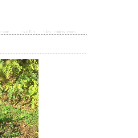
t room
< sur l’art
< les derniers textes