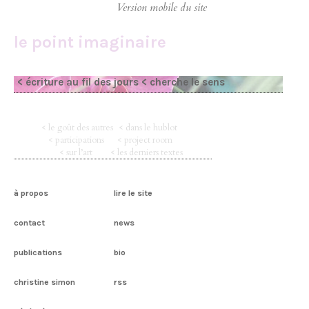
le point imaginaire
< écriture au fil des jours
< cherche le sens
< le goût des autres
< dans le hublot
< participations
< project room
< sur l’art
< les derniers textes
à propos
lire le site
contact
news
publications
bio
christine simon
rss