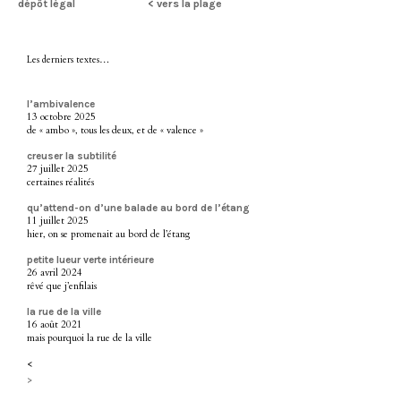
dépôt légal
< vers la plage
Les derniers textes…
l’ambivalence
13 octobre 2025
de « ambo », tous les deux, et de « valence »
creuser la subtilité
27 juillet 2025
certaines réalités
qu’attend-on d’une balade au bord de l’étang
11 juillet 2025
hier, on se promenait au bord de l’étang
petite lueur verte intérieure
26 avril 2024
rêvé que j’enfilais
la rue de la ville
16 août 2021
mais pourquoi la rue de la ville
<
>