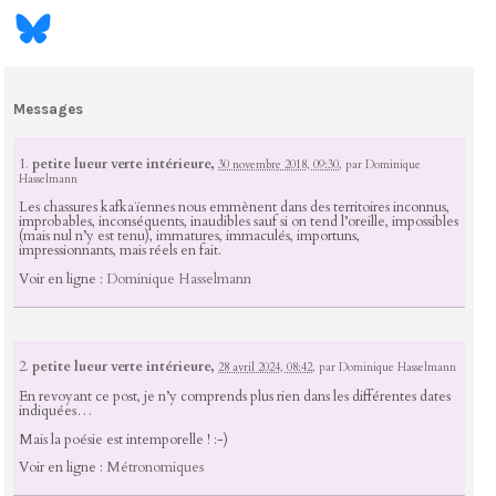
Messages
1.
petite lueur verte intérieure,
30 novembre 2018, 09:30
,
par
Dominique
Hasselmann
Les chassures kafkaïennes nous emmènent dans des territoires inconnus,
improbables, inconséquents, inaudibles sauf si on tend l’oreille, impossibles
(mais nul n’y est tenu), immatures, immaculés, importuns,
impressionnants, mais réels en fait.
Voir en ligne :
Dominique Hasselmann
2.
petite lueur verte intérieure,
28 avril 2024, 08:42
,
par
Dominique Hasselmann
En revoyant ce post, je n’y comprends plus rien dans les différentes dates
indiquées…
Mais la poésie est intemporelle ! :-)
Voir en ligne :
Métronomiques