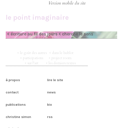
le point imaginaire
< écriture au fil des jours
< cherche le sens
< le goût des autres
< dans le hublot
< participations
< project room
< sur l’art
< les derniers textes
à propos
lire le site
contact
news
publications
bio
christine simon
rss