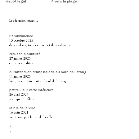
dépôt légal
< vers la plage
Les derniers textes…
l’ambivalence
13 octobre 2025
de « ambo », tous les deux, et de « valence »
creuser la subtilité
27 juillet 2025
certaines réalités
qu’attend-on d’une balade au bord de l’étang
11 juillet 2025
hier, on se promenait au bord de l’étang
petite lueur verte intérieure
26 avril 2024
rêvé que j’enfilais
la rue de la ville
16 août 2021
mais pourquoi la rue de la ville
<
>