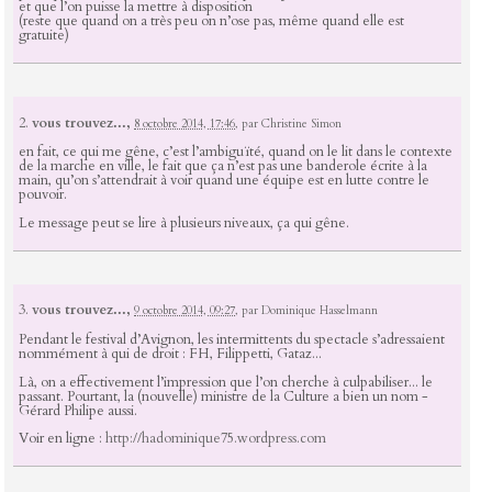
et que l’on puisse la mettre à disposition
(reste que quand on a très peu on n’ose pas, même quand elle est
gratuite)
2.
vous trouvez...,
8 octobre 2014, 17:46
,
par
Christine Simon
en fait, ce qui me gêne, c’est l’ambiguïté, quand on le lit dans le contexte
de la marche en ville, le fait que ça n’est pas une banderole écrite à la
main, qu’on s’attendrait à voir quand une équipe est en lutte contre le
pouvoir.
Le message peut se lire à plusieurs niveaux, ça qui gêne.
3.
vous trouvez...,
9 octobre 2014, 09:27
,
par
Dominique Hasselmann
Pendant le festival d’Avignon, les intermittents du spectacle s’adressaient
nommément à qui de droit : FH, Filippetti, Gataz...
Là, on a effectivement l’impression que l’on cherche à culpabiliser... le
passant. Pourtant, la (nouvelle) ministre de la Culture a bien un nom -
Gérard Philipe aussi.
Voir en ligne :
http://hadominique75.wordpress.com