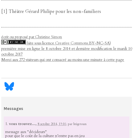
[
1
]
Théâtre Gérard Philipe pour les non-familiers
écrit ou proposé par
Christine Simon
(site sous licence
Creative Commons
BY-NC-SA)
première mise en ligne le 8 octobre 2014 et dernière modification le mardi 10
octobre 2017
Merci aux 272 visiteurs qui ont consacré au moins une minute à cette page
Messages
1.
vous trouvez...,
8 octobre 2014, 17:10
,
par
brigetoun
message aux "décideurs"
pour que le coût de la culture n’entre pas en jeu