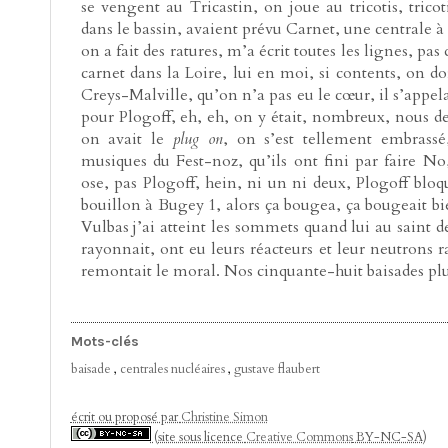
se vengent au Tricastin, on joue au tricotis, tri
dans le bassin, avaient prévu Carnet, une centrale à
on a fait des ratures, m’a écrit toutes les lignes, pas
carnet dans la Loire, lui en moi, si contents, on d
Creys-Malville, qu’on n’a pas eu le cœur, il s’appelai
pour Plogoff, eh, eh, on y était, nombreux, nous deu
on avait le
plug on
, on s’est tellement embrassé
musiques du Fest-noz, qu’ils ont fini par faire
ose, pas Plogoff, hein, ni un ni deux, Plogoff blo
bouillon à Bugey 1, alors ça bougea, ça bougeait bien
Vulbas j’ai atteint les sommets quand lui au saint des 
rayonnait, ont eu leurs réacteurs et leur neutron
remontait le moral. Nos cinquante-huit baisades plus
Mots-clés
baisade
,
centrales nucléaires
,
gustave flaubert
écrit ou proposé par
Christine Simon
(site sous licence
Creative Commons
BY-NC-SA)