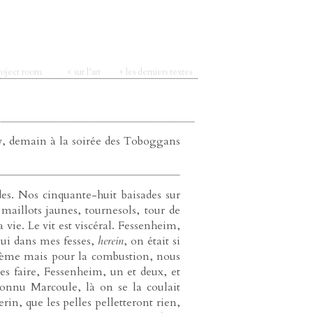
roject room
< sur l’art
< les derniers textes
ly, demain à la soirée des Toboggans
des. Nos cinquante-huit baisades sur
 maillots jaunes, tournesols, tour de
vie. Le vit est viscéral. Fessenheim,
 lui dans mes fesses,
herein
, on était si
ystème mais pour la combustion, nous
les faire, Fessenheim, un et deux, et
connu Marcoule, là on se la coulait
rin, que les pelles pelletteront rien,