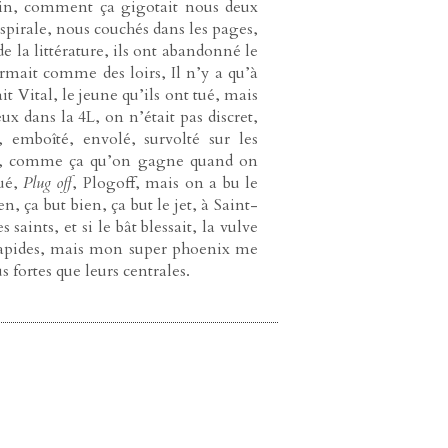
cotin, comment ça gigotait nous deux
 spirale, nous couchés dans les pages,
 de la littérature, ils ont abandonné le
ormait comme des loirs, Il n’y a qu’à
t Vital, le jeune qu’ils ont tué, mais
x dans la 4L, on n’était pas discret,
, emboîté, envolé, survolté sur les
 No, comme ça qu’on gagne quand on
qué,
Plug off
, Plogoff, mais on a bu le
, ça but bien, ça but le jet, à Saint-
saints, et si le bât blessait, la vulve
s rapides, mais mon super phoenix me
 fortes que leurs centrales.