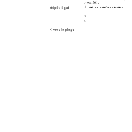
7 mai 2017
durant ces dernières semaines
dépôt légal
<
>
< vers la plage