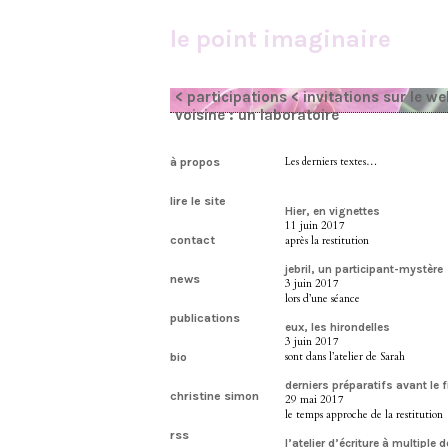
le point imaginaire
< participations
< invitations sur le w
voisine : un laboratoire
à propos
Les derniers textes…
lire le site
Hier, en vignettes
11 juin 2017
contact
après la restitution
jebril, un participant-mystère
news
3 juin 2017
lors d’une séance
publications
eux, les hirondelles
3 juin 2017
sont dans l’atelier de Sarah
bio
derniers préparatifs avant le f
christine simon
29 mai 2017
le temps approche de la restitution
rss
l’atelier d’écriture à multiple 