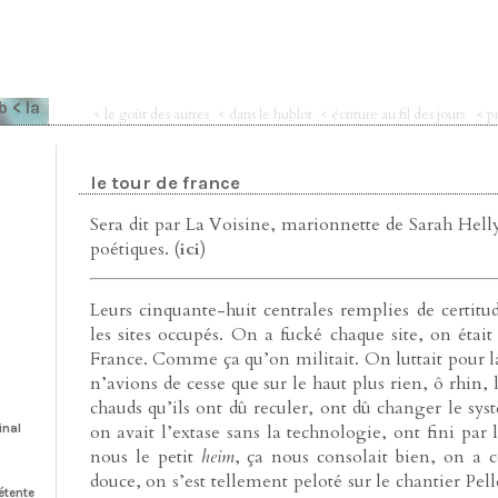
eb
< la
< le goût des autres
< dans le hublot
< écriture au fil des jours
< p
le tour de france
Sera dit par La Voisine, marionnette de Sarah Hel
poétiques. (
ici
)
Leurs cinquante-huit centrales remplies de certitu
les sites occupés. On a fucké chaque site, on était
France. Comme ça qu’on militait. On luttait pour la 
n’avions de cesse que sur le haut plus rien, ô rhin,
chauds qu’ils ont dû reculer, ont dû changer le s
inal
on avait l’extase sans la technologie, ont fini par 
nous le petit
heim
, ça nous consolait bien, on a 
douce, on s’est tellement peloté sur le chantier Pelle
détente