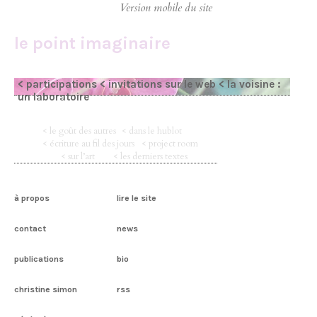
le point imaginaire
< participations
< invitations sur le web
< la voisine :
un laboratoire
< le goût des autres
< dans le hublot
< écriture au fil des jours
< project room
< sur l’art
< les derniers textes
à propos
lire le site
contact
news
publications
bio
christine simon
rss