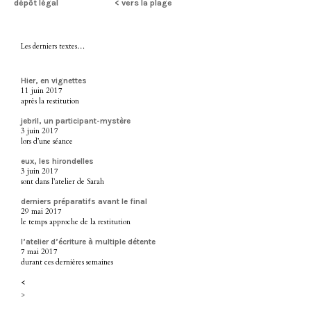
dépôt légal
< vers la plage
Les derniers textes…
Hier, en vignettes
11 juin 2017
après la restitution
jebril, un participant-mystère
3 juin 2017
lors d’une séance
eux, les hirondelles
3 juin 2017
sont dans l’atelier de Sarah
derniers préparatifs avant le final
29 mai 2017
le temps approche de la restitution
l’atelier d’écriture à multiple détente
7 mai 2017
durant ces dernières semaines
<
>