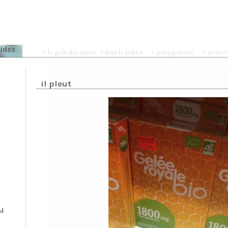
pides
< le goût des autres
< dans le hublot
< participations
< projec
il pleut
nd