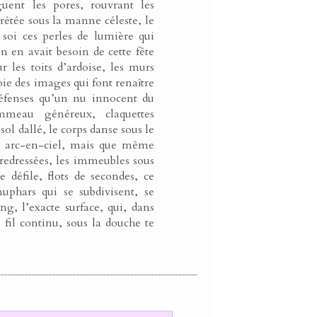
guent les pores, rouvrant les
rrêtée sous la manne céleste, le
 soi ces perles de lumière qui
n en avait besoin de cette fête
r les toits d’ardoise, les murs
soie des images qui font renaître
défenses qu’un nu innocent du
mmeau généreux, claquettes
sol dallé, le corps danse sous le
it arc-en-ciel, mais que même
s redressées, les immeubles sous
e défile, flots de secondes, ce
nuphars qui se subdivisent, se
ng, l’exacte surface, qui, dans
e fil continu, sous la douche te