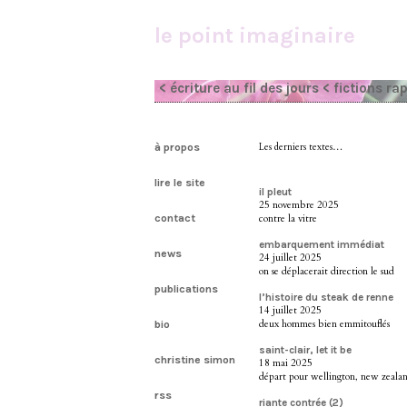
le point imaginaire
< écriture au fil des jours
< fictions ra
à propos
Les derniers textes…
lire le site
il pleut
25 novembre 2025
contact
contre la vitre
embarquement immédiat
news
24 juillet 2025
on se déplacerait direction le sud
publications
l’histoire du steak de renne
14 juillet 2025
deux hommes bien emmitouflés
bio
saint-clair, let it be
christine simon
18 mai 2025
départ pour wellington, new zeala
rss
riante contrée (2)