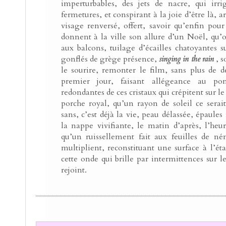
imperturbables, des jets de nacre, qui irri
fermetures, et conspirant à la joie d’être là, a
visage renversé, offert, savoir qu’enfin pour
donnent à la ville son allure d’un Noël, qu’o
aux balcons, tuilage d’écailles chatoyantes su
gonflés de grège présence,
singing in the rain
, 
le sourire, remonter le film, sans plus de 
premier jour, faisant allégeance au po
redondantes de ces cristaux qui crépitent sur le 
porche royal, qu’un rayon de soleil ce sera
sans, c’est déjà la vie, peau délassée, épaule
la nappe vivifiante, le matin d’après, l’heur
qu’un ruissellement fait aux feuilles de né
multiplient, reconstituant une surface à l’éta
cette onde qui brille par intermittences sur l
rejoint.