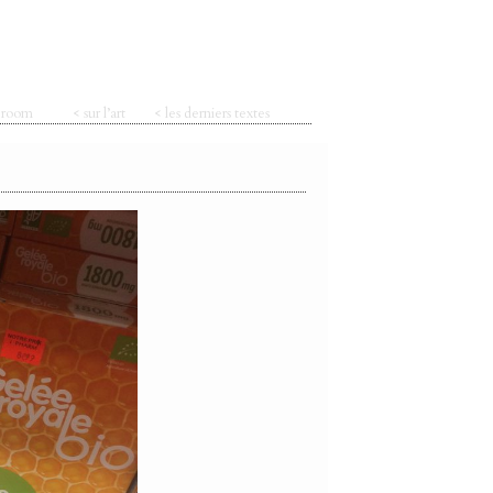
t room
< sur l’art
< les derniers textes