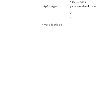
5 février 2025
près d’eux, dans le halo
dépôt légal
<
>
< vers la plage