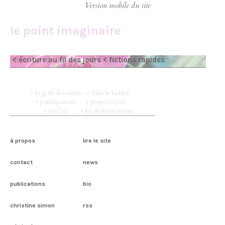
le point imaginaire
< écriture au fil des jours
< fictions rapides
< le goût des autres
< dans le hublot
< participations
< project room
< sur l’art
< les derniers textes
à propos
lire le site
contact
news
publications
bio
christine simon
rss