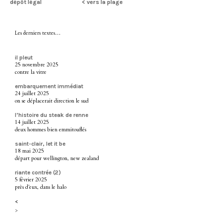
dépôt légal
< vers la plage
Les derniers textes…
il pleut
25 novembre 2025
contre la vitre
embarquement immédiat
24 juillet 2025
on se déplacerait direction le sud
l’histoire du steak de renne
14 juillet 2025
deux hommes bien emmitouflés
saint-clair, let it be
18 mai 2025
départ pour wellington, new zealand
riante contrée (2)
5 février 2025
près d’eux, dans le halo
<
>