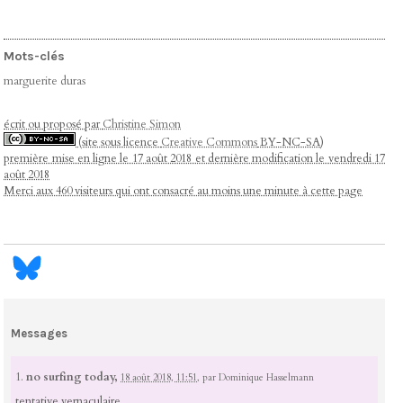
Mots-clés
marguerite duras
écrit ou proposé par
Christine Simon
(site sous licence
Creative Commons
BY-NC-SA)
première mise en ligne le 17 août 2018 et dernière modification le vendredi 17
août 2018
Merci aux 460 visiteurs qui ont consacré au moins une minute à cette page
Messages
1.
no surfing today,
18 août 2018, 11:51
,
par
Dominique Hasselmann
tentative vernaculaire...