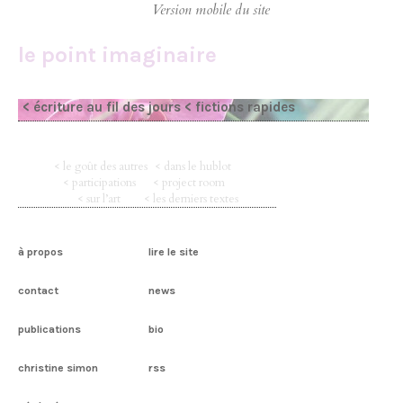
le point imaginaire
< écriture au fil des jours
< fictions rapides
< le goût des autres
< dans le hublot
< participations
< project room
< sur l’art
< les derniers textes
à propos
lire le site
contact
news
publications
bio
christine simon
rss