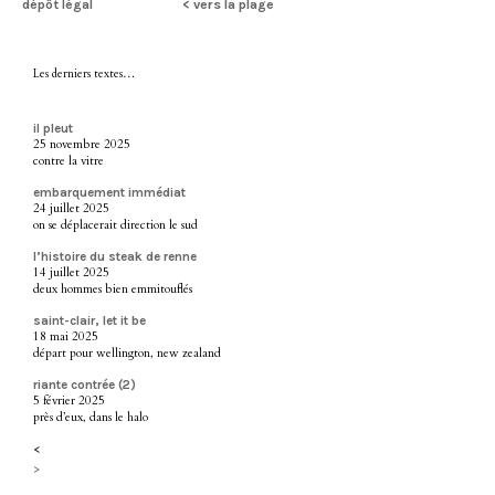
dépôt légal
< vers la plage
Les derniers textes…
il pleut
25 novembre 2025
contre la vitre
embarquement immédiat
24 juillet 2025
on se déplacerait direction le sud
l’histoire du steak de renne
14 juillet 2025
deux hommes bien emmitouflés
saint-clair, let it be
18 mai 2025
départ pour wellington, new zealand
riante contrée (2)
5 février 2025
près d’eux, dans le halo
<
>