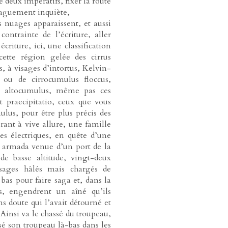
 deux impératifs, fixer la route
 vaguement inquiète,
 nuages apparaissent, et aussi
ontrainte de l’écriture, aller
criture, ici, une classification
ette région gelée des cirrus
us, à visages d’intortus, Kelvin-
, ou de cirrocumulus floccus,
 les altocumulus, même pas ces
t praecipitatio, ceux que vous
mulus, pour être plus précis des
ant à vive allure, une famille
es électriques, en quête d’une
e armada venue d’un port de la
e basse altitude, vingt-deux
isages hâlés mais chargés de
 bas pour faire saga et, dans la
s, engendrent un aîné qu’ils
 doute qui l’avait détourné et
 Ainsi va le chassé du troupeau,
ssé son troupeau là-bas dans les