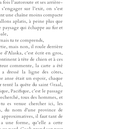
 fois l’autoroute et ses arrière-
’engager sur l’exit, on s’est
ent une chaîne moins compacte
allons aplatis, à peine plus que
le paysage qui échappe au fur et
pale,
, mais tu te comprends,
rtie, mais non, il roule derrière
e d’Alaska, c’est écrit en gros,
ntinent à tête de chien et à ces
ateur commente, la carte a été
 a dressé la ligne des côtes,
ue anse était un espoir, chaque
ir tenté la quête du saint Graal,
que, Pacifique, c’est le passage
recherché, tous des hommes, et
u es venue chercher ici, les
an, du nom d’une province de
pproximatives, il faut tant de
y a une forme, qu’elle a cette
lus au nord, Cook prend son tour