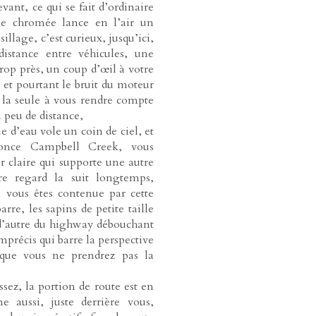
vant, ce qui se fait d’ordinaire
ée chromée lance en l’air un
illage, c’est curieux, jusqu’ici,
distance entre véhicules, une
trop près, un coup d’œil à votre
 et pourtant le bruit du moteur
s la seule à vous rendre compte
n peu de distance,
e d’eau vole un coin de ciel, et
once Campbell Creek, vous
r claire qui supporte une autre
re regard la suit longtemps,
 vous êtes contenue par cette
arre, les sapins de petite taille
d’autre du highway débouchant
précis qui barre la perspective
z que vous ne prendrez pas la
sez, la portion de route est en
ne aussi, juste derrière vous,