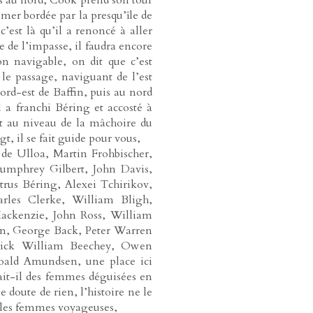
 mer bordée par la presqu’île de
’est là qu’il a renoncé à aller
 de l’impasse, il faudra encore
on navigable, on dit que c’est
le passage, naviguant de l’est
ord-est de Baffin, puis au nord
il a franchi Béring et accosté à
st au niveau de la mâchoire du
t, il se fait guide pour vous,
 de Ulloa, Martin Frohbischer,
Humphrey Gilbert, John Davis,
us Béring, Alexei Tchirikov,
arles Clerke, William Bligh,
ackenzie, John Ross, William
in, George Back, Peter Warren
rick William Beechey, Owen
oald Amundsen, une place ici
ait-il des femmes déguisées en
 doute de rien, l’histoire ne le
t les femmes voyageuses,