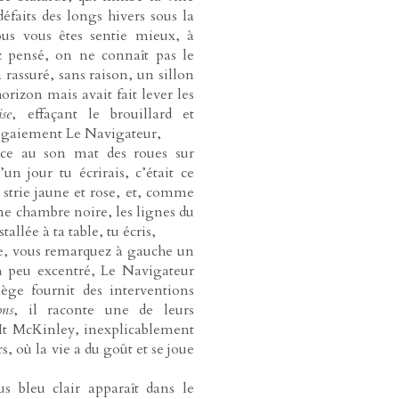
défaits des longs hivers sous la
vous vous êtes sentie mieux, à
ez pensé, on ne connaît pas le
 rassuré, sans raison, un sillon
orizon mais avait fait lever les
ise
, effaçant le brouillard et
é gaiement Le Navigateur,
ce au son mat des roues sur
un jour tu écrirais, c’était ce
e strie jaune et rose, et, comme
une chambre noire, les lignes du
allée à ta table, tu écris,
ure, vous remarquez à gauche un
 peu excentré, Le Navigateur
ège fournit des interventions
ons
, il raconte une de leurs
Mt McKinley, inexplicablement
, où la vie a du goût et se joue
s bleu clair apparaît dans le