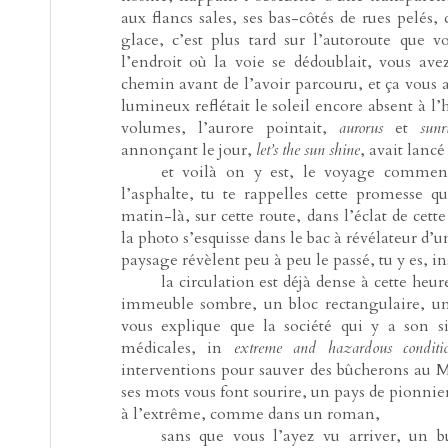
aux flancs sales, ses bas-côtés de rues pelés, 
glace, c’est plus tard sur l’autoroute que 
l’endroit où la voie se dédoublait, vous av
chemin avant de l’avoir parcouru, et ça vous a
lumineux reflétait le soleil encore absent à l’h
volumes, l’aurore pointait,
aurorus
et
sunr
annonçant le jour,
let’s the sun shine
, avait lanc
-----
et voilà on y est, le voyage commen
l’asphalte, tu te rappelles cette promesse qu’
matin-là, sur cette route, dans l’éclat de cett
la photo s’esquisse dans le bac à révélateur d’
paysage révèlent peu à peu le passé, tu y es, inst
-----
la circulation est déjà dense à cette he
immeuble sombre, un bloc rectangulaire, un
vous explique que la société qui y a son si
médicales, in
extreme and hazardous conditi
interventions pour sauver des bûcherons au 
ses mots vous font sourire, un pays de pionniers
à l’extrême, comme dans un roman,
-----
sans que vous l’ayez vu arriver, un bu