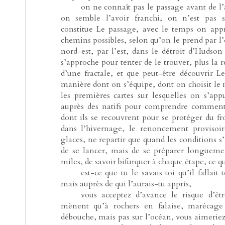
-----
on ne connaît pas le passage avant de 
on semble l’avoir franchi, on n’est pas s
constitue Le passage, avec le temps on app
chemins possibles, selon qu’on le prend par l’
nord-est, par l’est, dans le détroit d’Hudson
s’approche pour tenter de le trouver, plus la r
d’une fractale, et que peut-être découvrir L
manière dont on s’équipe, dont on choisit le n
les premières cartes sur lesquelles on s’appu
auprès des natifs pour comprendre comment i
dont ils se recouvrent pour se protéger du fro
dans l’hivernage, le renoncement provisoir
glaces, ne repartir que quand les conditions s’y
de se lancer, mais de se préparer longueme
miles, de savoir bifurquer à chaque étape, ce 
-----
est-ce que tu le savais toi qu’il fallait
mais auprès de qui l’aurais-tu appris,
-----
vous acceptez d’avance le risque d’êt
mènent qu’à rochers en falaise, marécage
débouche, mais pas sur l’océan, vous aimeriez 