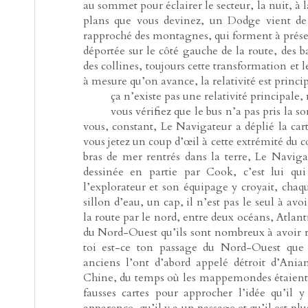
au sommet pour éclairer le secteur, la nuit, à la
plans que vous devinez, un Dodge vient de s
rapproché des montagnes, qui forment à prés
déportée sur le côté gauche de la route, des b
des collines, toujours cette transformation et 
à mesure qu’on avance, la relativité est princi
-----
ça n’existe pas une relativité principale
-----
vous vérifiez que le bus n’a pas pris la so
vous, constant, Le Navigateur a déplié la cart
vous jetez un coup d’œil à cette extrémité du co
bras de mer rentrés dans la terre, Le Navig
dessinée en partie par Cook, c’est lui qui
l’explorateur et son équipage y croyait, chaq
sillon d’eau, un cap, il n’est pas le seul à avo
la route par le nord, entre deux océans, Atlanti
du Nord-Ouest qu’ils sont nombreux à avoir 
toi est-ce ton passage du Nord-Ouest que t
anciens l’ont d’abord appelé détroit d’Ani
Chine, du temps où les mappemondes étaient a
fausses cartes pour approcher l’idée qu’il 
apparence, qu’il y a un passage et qu’il est p