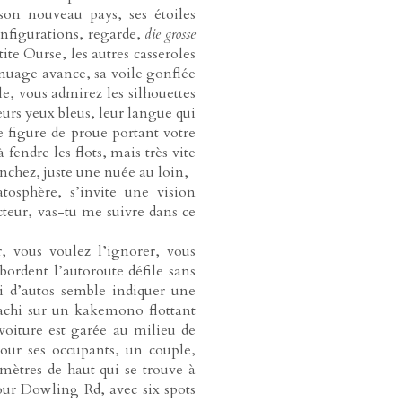
 son nouveau pays, ses étoiles
onfigurations, regarde,
die grosse
ite Ourse, les autres casseroles
le nuage avance, sa voile gonflée
le, vous admirez les silhouettes
eurs yeux bleus, leur langue qui
ne figure de proue portant votre
endre les flots, mais très vite
nchez, juste une nuée au loin,
atosphère, s’invite une vision
teur, vas-tu me suivre dans ce
r, vous voulez l’ignorer, vous
 bordent l’autoroute défile sans
i d’autos semble indiquer une
tachi sur un kakemono flottant
voiture est garée au milieu de
pour ses occupants, un couple,
mètres de haut qui se trouve à
our Dowling Rd, avec six spots