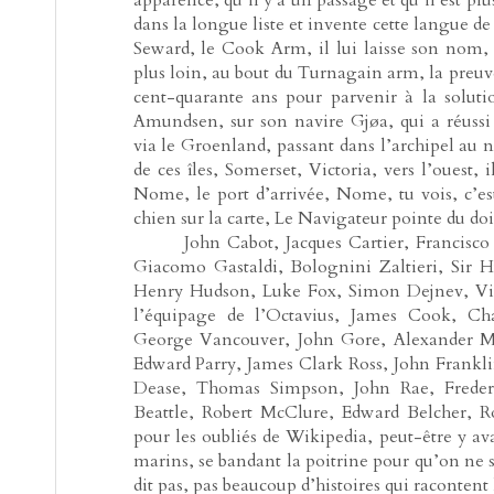
dans la longue liste et invente cette langue de
Seward, le Cook Arm, il lui laisse son nom, c
plus loin, au bout du Turnagain arm, la preuve
cent-quarante ans pour parvenir à la soluti
Amundsen, sur son navire Gjøa, qui a réussi 
via le Groenland, passant dans l’archipel au n
de ces îles, Somerset, Victoria, vers l’ouest, 
Nome, le port d’arrivée, Nome, tu vois, c’e
chien sur la carte, Le Navigateur pointe du doig
-----
John Cabot, Jacques Cartier, Francisco
Giacomo Gastaldi, Bolognini Zaltieri, Sir 
Henry Hudson, Luke Fox, Simon Dejnev, Vitr
l’équipage de l’Octavius, James Cook, Ch
George Vancouver, John Gore, Alexander M
Edward Parry, James Clark Ross, John Frankl
Dease, Thomas Simpson, John Rae, Frede
Beattle, Robert McClure, Edward Belcher, R
pour les oubliés de Wikipedia, peut-être y av
marins, se bandant la poitrine pour qu’on ne se
dit pas, pas beaucoup d’histoires qui raconten