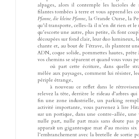
alpages, alors il contemple les lucioles de
filantes tombées à terre et vous apprend les c
Pfanne, die kleine Pfanne
, la Grande Ourse, la Pet
qu’il transporte, celles-là il n’en dit rien et 
qu’escorte une autre, plus petite, ils font coup
découpées sur fond clair, leur duo lumineux, l
chante et, au bout de l’étrave, ils plantent u
ADN, coque solide, pommettes hautes, prête à f
vos chemins se séparent et quand vous vous pe
-----
où part cette écriture, dans quelle str
mêlée aux paysages, comment lui résister, lec
périple étrange,
-----
à nouveau ce reflet dans le rétroviseu
relevez la tête, derrière le rideau d’arbres qui
fin une zone industrielle, un parking rempl
activité importante, vous parvenez à lire Hi
sur un portique, dans une contre-allée, une 
nulle part, nulle part mais sans doute pas 
apparaît un gigantesque mat d’au moins six 
l’embranchement avec la bretelle de sortie p