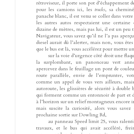
rétroviseur, il porte son pot d’échappement de
pour les camions ici, les
trucks
, sa chemin
panache blanc, il est venu se coller dans votre s
les autres autos respectaient une certaine 
dizaine de mètres, mais pas lui, il est un peu 
Navigateur, vous savez qu’il ne l’a pas aperçu
diesel aurait dû l’alerter, mais non, vous ête
que le bus est là, vous accélérez pour mettre u
-----
sur la voie d’urgence côté droit une flaqu
la surplombant, un panonceau vert ann
apercevez dans le feuillage un pont de couleu
route parallèle, envie de l’emprunter, vot
comme un appel de vous vers ailleurs, mais
autoroute, les glissières de sécurité à double b
qui forment comme un entonnoir de part et 
à l’horizon sur un relief montagneux encore im
mais suscite la curiosité, alors vous save
prochaine sortie sur Dowling Rd,
-----
au panneau Speed limit 25, vous ralentis
travaux, et le bus qui avait accéléré, frei