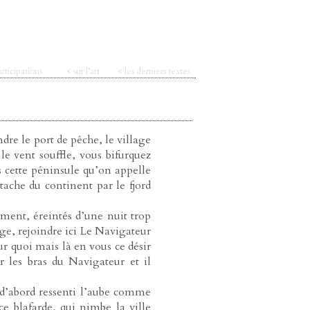
articipations
< sur l’art
< les derniers textes
re le port de pêche, le village
e vent souffle, vous bifurquez
 cette péninsule qu’on appelle
tache du continent par le fjord
orment, éreintés d’une nuit trop
age, rejoindre ici Le Navigateur
ur quoi mais là en vous ce désir
 les bras du Navigateur et il
 d’abord ressenti l’aube comme
ce blafarde, qui nimbe la ville