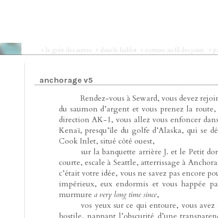
< le goût des autres
< dans le hublot
< écriture au fil des jours
< p
anchorage v5
-----
Rendez-vous à Seward, vous devez rejoind
du saumon d’argent et vous prenez la route, l
direction AK-1, vous allez vous enfoncer dans
Kenaï, presqu’île du golfe d’Alaska, qui se dé
Cook Inlet, situé côté ouest,
-----
sur la banquette arrière J. et le Petit d
courte, escale à Seattle, atterrissage à Anchor
c’était votre idée, vous ne savez pas encore po
impérieux, eux endormis et vous happée par
murmure
a very long time since
,
-----
vos yeux sur ce qui entoure, vous avez
hostile, nappant l’obscurité d’une transparen