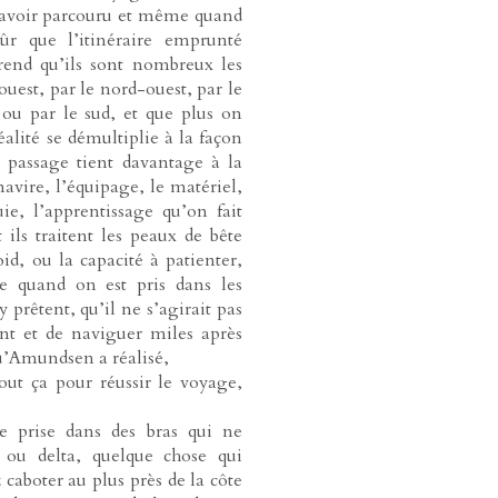
l’avoir parcouru et même quand
ûr que l’itinéraire emprunté
rend qu’ils sont nombreux les
ouest, par le nord-ouest, par le
 ou par le sud, et que plus on
éalité se démultiplie à la façon
e passage tient davantage à la
avire, l’équipage, le matériel,
ie, l’apprentissage qu’on fait
ls traitent les peaux de bête
id, ou la capacité à patienter,
e quand on est pris dans les
 prêtent, qu’il ne s’agirait pas
nt et de naviguer miles après
qu’Amundsen a réalisé,
 tout ça pour réussir le voyage,
re prise dans des bras qui ne
 ou delta, quelque chose qui
caboter au plus près de la côte