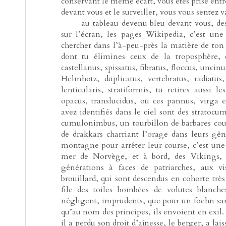
conservant le même écart, vous êtes prise entre
devant vous et le surveiller, vous vous sentez
-----
au tableau devenu bleu devant vous, des
sur l’écran, les pages Wikipedia, c’est une c
chercher dans l’à-peu-près la matière de ton é
dont tu élimines ceux de la troposphère, c
castellanus, spissatus, fibratus, floccus, uncin
Helmhotz, duplicatus, vertebratus, radiatus
lenticularis, stratiformis, tu retires aussi
opacus, translucidus, ou ces pannus, virga e
avez identifiés dans le ciel sont des stratocu
cumulonimbus, un tourbillon de barbares cour
de drakkars charriant l’orage dans leurs gên
montagne pour arrêter leur course, c’est un
mer de Norvège, et à bord, des Vikings, d
générations à faces de patriarches, aux v
brouillard, qui sont descendus en cohorte très
file des toiles bombées de volutes blanche
négligent, imprudents, que pour un foehn sans
qu’au nom des principes, ils envoient en exil.
il a perdu son droit d’aînesse, le berger, a lai