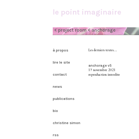
le point imaginaire
< project room
< anchorage
à propos
Les derniers textes…
lire le site
anchorage v5
17 novembre 2021
contact
reproduction interdite
news
publications
bio
christine simon
rss