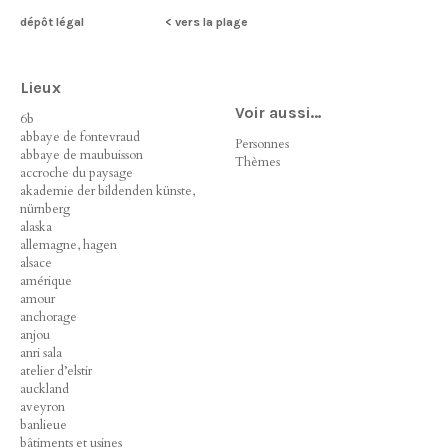
dépôt légal
< vers la plage
Lieux
Voir aussi…
6b
abbaye de fontevraud
Personnes
abbaye de maubuisson
Thèmes
accroche du paysage
akademie der bildenden künste,
nürnberg
alaska
allemagne, hagen
alsace
amérique
amour
anchorage
anjou
anri sala
atelier d’elstir
auckland
aveyron
banlieue
bâtiments et usines