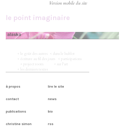
le point imaginaire
alaska
< le goût des autres
< dans le hublot
< écriture au fil des jours
< participations
< project room
< sur l’art
< les derniers textes
à propos
lire le site
contact
news
publications
bio
christine simon
rss