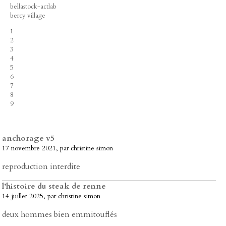
bellastock-actlab
bercy village
1
2
3
4
5
6
7
8
9
anchorage v5
17 novembre 2021, par christine simon
reproduction interdite
l’histoire du steak de renne
14 juillet 2025, par christine simon
deux hommes bien emmitouflés