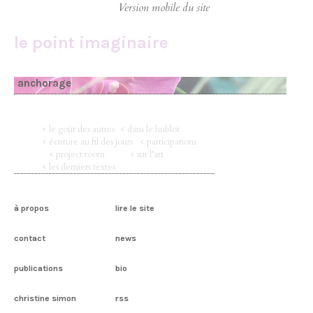
le point imaginaire
anchorage
< le goût des autres
< dans le hublot
< écriture au fil des jours
< participations
< project room
< sur l’art
< les derniers textes
à propos
lire le site
contact
news
publications
bio
christine simon
rss