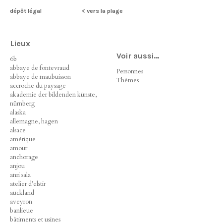
dépôt légal
< vers la plage
Lieux
Voir aussi…
6b
abbaye de fontevraud
Personnes
abbaye de maubuisson
Thèmes
accroche du paysage
akademie der bildenden künste,
nürnberg
alaska
allemagne, hagen
alsace
amérique
amour
anchorage
anjou
anri sala
atelier d’elstir
auckland
aveyron
banlieue
bâtiments et usines