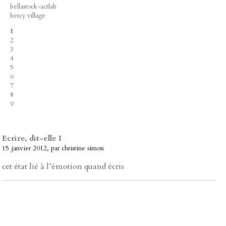
bellastock-actlab
bercy village
1
2
3
4
5
6
7
8
9
Ecrire, dit-elle I
15 janvier 2012, par christine simon
cet état lié à l’émotion quand écris