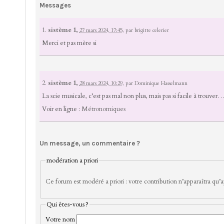
Messages
1.
sistème 1,
27 mars 2024, 17:45
,
par
brigitte celerier
Merci et pas mère si
2.
sistème 1,
28 mars 2024, 10:29
,
par
Dominique Hasselmann
La scie musicale, c’est pas mal non plus, mais pas si facile à trouve
Voir en ligne :
Métronomiques
Un message, un commentaire ?
modération a priori
Ce forum est modéré a priori : votre contribution n’apparaîtra qu’ap
Qui êtes-vous ?
Votre nom