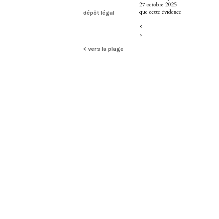
27 octobre 2025
que cette évidence
dépôt légal
<
>
< vers la plage