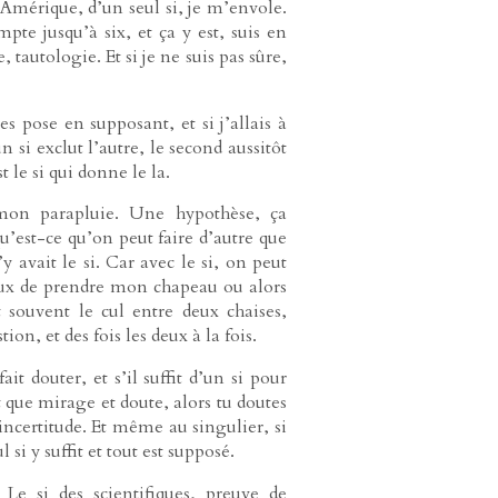
en Amérique, d’un seul si, je m’envole.
pte jusqu’à six, et ça y est, suis en
, tautologie. Et si je ne suis pas sûre,
es pose en supposant, et si j’allais à
un si exclut l’autre, le second aussitôt
t le si qui donne le la.
i mon parapluie. Une hypothèse, ça
qu’est-ce qu’on peut faire d’autre que
’y avait le si. Car avec le si, on peut
ieux de prendre mon chapeau ou alors
 souvent le cul entre deux chaises,
on, et des fois les deux à la fois.
fait douter, et s’il suffit d’un si pour
t que mirage et doute, alors tu doutes
’incertitude. Et même au singulier, si
 si y suffit et tout est supposé.
Le si des scientifiques, preuve de