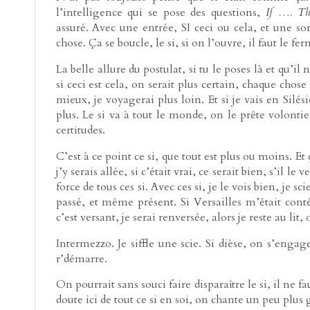
l’intelligence qui se pose des questions,
If …. Th
assuré. Avec une entrée, SI ceci ou cela, et une sor
chose. Ça se boucle, le si, si on l’ouvre, il faut le fer
La belle allure du postulat, si tu le poses là et qu’il n
si ceci est cela, on serait plus certain, chaque chose b
mieux, je voyagerai plus loin. Et si je vais en Silési
plus. Le si va à tout le monde, on le prête volontiers.
certitudes.
C’est à ce point ce si, que tout est plus ou moins. Et 
j’y serais allée, si c’était vrai, ce serait bien, s’il le
force de tous ces si. Avec ces si, je le vois bien, je s
passé, et même présent. Si Versailles m’était conté,
c’est versant, je serai renversée, alors je reste au lit,
Intermezzo. Je siffle une scie. Si dièse, on s’engag
r’démarre.
On pourrait sans souci faire disparaître le si, il ne f
doute ici de tout ce si en soi, on chante un peu plus g