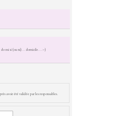
r… do mi si (ou ni)… domicile… :-)
rès avoir été validée par les responsables.