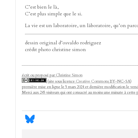
C’est bien le là,
C’est plus simple que le si.
La vie est un laboratoire, un làboratoire, qu’on parco
dessin original d’osvaldo rodriguez
crédit photo christine simon
écrit ou proposé par
Christine Simon
(site sous licence
Creative Commons
BY-NC-SA)
première mise en ligne le 5 mars 2024 et dernière modification le ve
Merci aux 245 visiteurs qui ont consacré au moins une minute à cette 