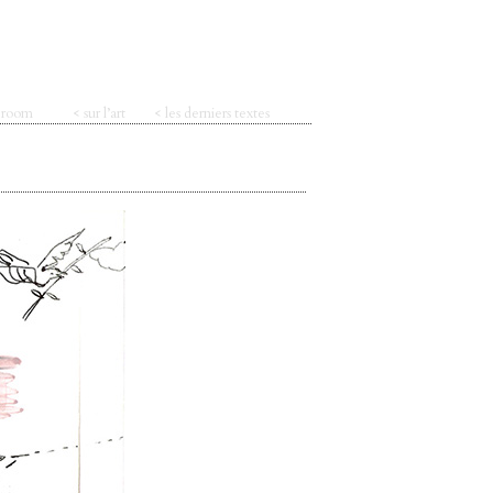
t room
< sur l’art
< les derniers textes