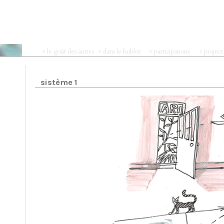
< le goût des autres
< dans le hublot
< participations
< projec
sistème 1