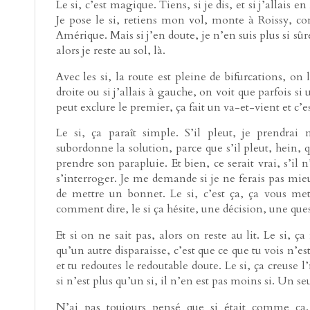
Le si, c’est magique. Tiens, si je dis, et si j’allais 
Je pose le si, retiens mon vol, monte à Roissy, com
Amérique. Mais si j’en doute, je n’en suis plus si sûre
alors je reste au sol, là.
Avec les si, la route est pleine de bifurcations, on l
droite ou si j’allais à gauche, on voit que parfois si 
peut exclure le premier, ça fait un va-et-vient et c’es
Le si, ça paraît simple. S’il pleut, je prendra
subordonne la solution, parce que s’il pleut, hein, 
prendre son parapluie. Et bien, ce serait vrai, s’il n
s’interroger. Je me demande si je ne ferais pas m
de mettre un bonnet. Le si, c’est ça, ça vous met
comment dire, le si ça hésite, une décision, une questi
Et si on ne sait pas, alors on reste au lit. Le si, ça 
qu’un autre disparaisse, c’est que ce que tu vois n’es
et tu redoutes le redoutable doute. Le si, ça creuse l
si n’est plus qu’un si, il n’en est pas moins si. Un seul
N’ai pas toujours pensé que si était comme ça. 