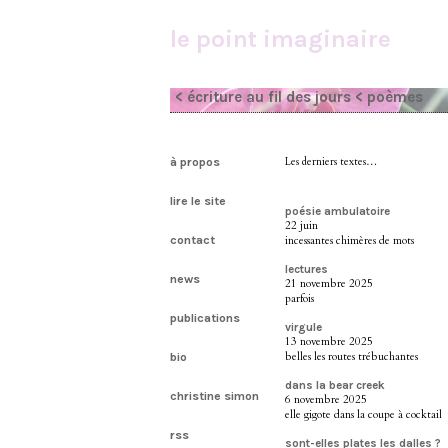
le point imaginaire
< écriture au fil des jours
< poèmes
à propos
Les derniers textes…
lire le site
poésie ambulatoire
22 juin
contact
incessantes chimères de mots
lectures
news
21 novembre 2025
parfois
publications
virgule
13 novembre 2025
belles les routes trébuchantes
bio
dans la bear creek
christine simon
6 novembre 2025
elle gigote dans la coupe à cocktail
rss
sont-elles plates les dalles ?