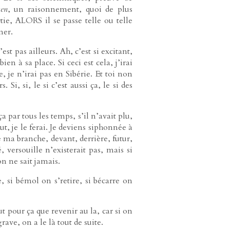
en
, un raisonnement, quoi de plus
tie, ALORS il se passe telle ou telle
mer.
’est pas ailleurs. Ah, c’est si excitant,
ien à sa place. Si ceci est cela, j’irai
e, je n’irai pas en Sibérie. Et toi non
 Si, si, le si c’est aussi ça, le si des
ça par tous les temps, s’il n’avait plu,
 veut, je le ferai. Je deviens siphonnée à
cie ma branche, devant, derrière, futur,
 versouille n’existerait pas, mais si
 on ne sait jamais.
e, si bémol on s’retire, si bécarre on
aut pour ça que revenir au la, car si on
rave, on a le là tout de suite.