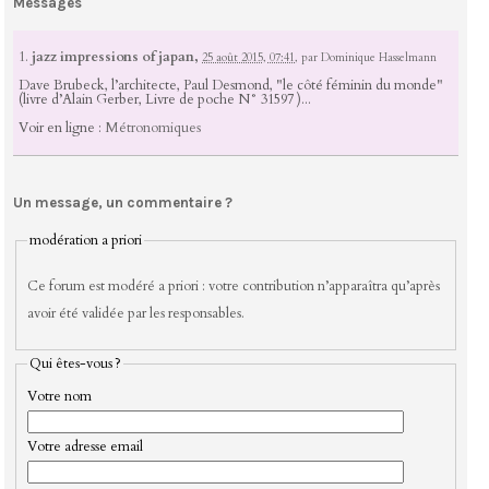
Messages
1.
jazz impressions of japan,
25 août 2015, 07:41
,
par
Dominique Hasselmann
Dave Brubeck, l’architecte, Paul Desmond, "le côté féminin du monde"
(livre d’Alain Gerber, Livre de poche N° 31597 )...
Voir en ligne :
Métronomiques
Un message, un commentaire ?
modération a priori
Ce forum est modéré a priori : votre contribution n’apparaîtra qu’après
avoir été validée par les responsables.
Qui êtes-vous ?
Votre nom
Votre adresse email