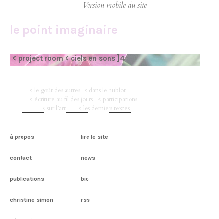
le point imaginaire
< project room
< ciels en sons ]4
< le goût des autres
< dans le hublot
< écriture au fil des jours
< participations
< sur l’art
< les derniers textes
à propos
lire le site
contact
news
publications
bio
christine simon
rss