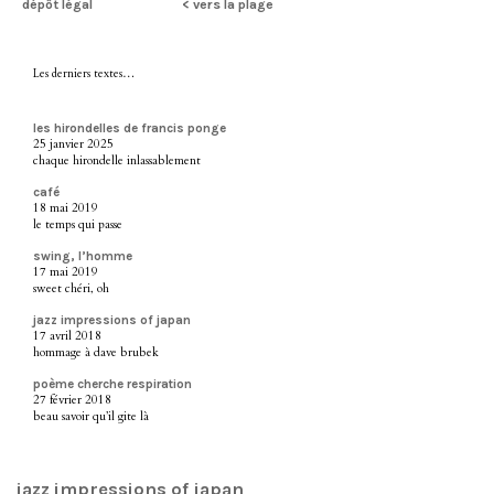
dépôt légal
< vers la plage
Les derniers textes…
les hirondelles de francis ponge
25 janvier 2025
chaque hirondelle inlassablement
café
18 mai 2019
le temps qui passe
swing, l’homme
17 mai 2019
sweet chéri, oh
jazz impressions of japan
17 avril 2018
hommage à dave brubek
poème cherche respiration
27 février 2018
beau savoir qu’il gite là
jazz impressions of japan