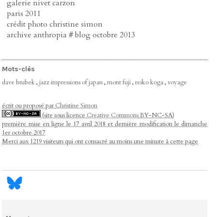
galerie nivet carzon
paris 2011
crédit photo christine simon
archive anthropia # blog octobre 2013
Mots-clés
dave brubek
,
jazz impressions of japan
,
mont fuji
,
reiko koga
,
voyage
écrit ou proposé par
Christine Simon
(site sous licence
Creative Commons
BY-NC-SA)
première mise en ligne le 17 avril 2018 et dernière modification le dimanche
1er octobre 2017
Merci aux 1219 visiteurs qui ont consacré au moins une minute à cette page