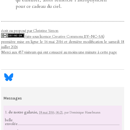
qu’effleurer, alors remercie l’astrophysicien
pour ce cadeau du ciel.
écrit ou proposé par
Christine Simon
(site sous licence
Creative Commons
BY-NC-SA)
première mise en ligne le 16 mai 2016 et dernière modification le samedi 18
juillet 2026
Merci aux 457 visiteurs qui ont consacré au moins une minute à cette page
Messages
1.
de notre galaxie,
18 mai 2016, 06:21
,
par
Dominique Hasselmann
belle
envolée.....................................................................................................................