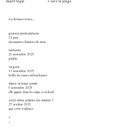
dépôt légal
< vers la plage
Les derniers textes…
poésie ambulatoire
22 juin
incessantes chimères de mots
lectures
21 novembre 2025
parfois
virgule
13 novembre 2025
belles les routes trébuchantes
dans la bear creek
6 novembre 2025
elle gigote dans la coupe à cocktail
sont-elles plates les dalles ?
27 octobre 2025
que cette évidence
<
>