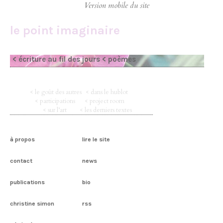
le point imaginaire
< écriture au fil des jours
< poèmes
< le goût des autres
< dans le hublot
< participations
< project room
< sur l’art
< les derniers textes
à propos
lire le site
contact
news
publications
bio
christine simon
rss