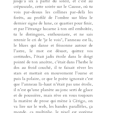
jusqu’à six à partir du soleil, et c’est au
crépuscule, cette soirée sur le Causse, où tu
vois par-dessus les collines par-delà les
forêts, au profilé de l’ombre sur bleu le
dernier signe de lune, ce quartier pour finir,
et par l’étrange lucarne à ton œil emboîtée,
tu le distingues, enthousiaste, et ne sais
retenir le cri de "je le vois", l’anneau est là,
le blues qui danse et frissonne autour de
l’astre, le mot est désuet, quittez vos
certitudes, l’était jadis étoile dans le doigt
pointé de ton ancêtre, c’était dans l’herbe le
dos au froid couché, il te faisait rêver les
stars et mettait en mouvement l’ourse et
puis la polaire, ce que le poète ignorait c’est
que l’anneau là-haut n’était pas une étoile,
il n’est qu’une planète au jonc serti de glace
et de poussière, mais rêve en vous toujours
la matière de prose qui mène à Cérigo, on
va lire sur le web, les bandes parallèles, ça
monde, ça multiplie, le pixel est système