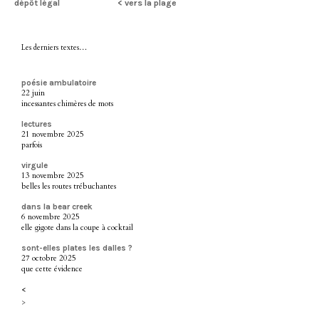
dépôt légal
< vers la plage
Les derniers textes…
poésie ambulatoire
22 juin
incessantes chimères de mots
lectures
21 novembre 2025
parfois
virgule
13 novembre 2025
belles les routes trébuchantes
dans la bear creek
6 novembre 2025
elle gigote dans la coupe à cocktail
sont-elles plates les dalles ?
27 octobre 2025
que cette évidence
<
>