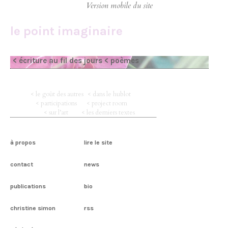
le point imaginaire
< écriture au fil des jours
< poèmes
< le goût des autres
< dans le hublot
< participations
< project room
< sur l’art
< les derniers textes
à propos
lire le site
contact
news
publications
bio
christine simon
rss