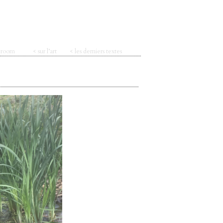
t room
< sur l’art
< les derniers textes