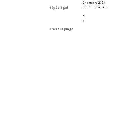
27 octobre 2025
que cette évidence
dépôt légal
<
>
< vers la plage