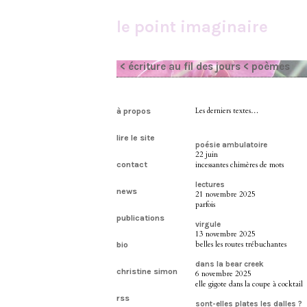
le point imaginaire
< écriture au fil des jours
< poèmes
à propos
Les derniers textes…
lire le site
poésie ambulatoire
22 juin
contact
incessantes chimères de mots
lectures
news
21 novembre 2025
parfois
publications
virgule
13 novembre 2025
belles les routes trébuchantes
bio
dans la bear creek
christine simon
6 novembre 2025
elle gigote dans la coupe à cocktail
rss
sont-elles plates les dalles ?