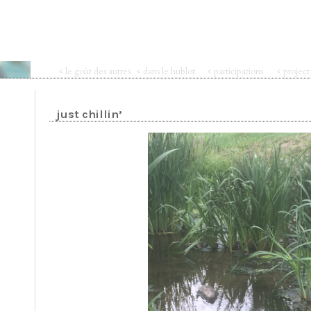
< le goût des autres
< dans le hublot
< participations
< projec
just chillin’