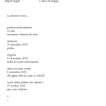
dépôt légal
< vers la plage
Les derniers textes…
poésie ambulatoire
22 juin
incessantes chimères de mots
lectures
21 novembre 2025
parfois
virgule
13 novembre 2025
belles les routes trébuchantes
dans la bear creek
6 novembre 2025
elle gigote dans la coupe à cocktail
sont-elles plates les dalles ?
27 octobre 2025
que cette évidence
<
>