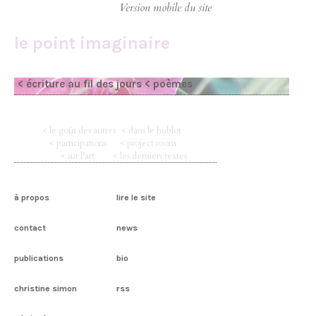
le point imaginaire
< écriture au fil des jours
< poèmes
< le goût des autres
< dans le hublot
< participations
< project room
< sur l’art
< les derniers textes
à propos
lire le site
contact
news
publications
bio
christine simon
rss