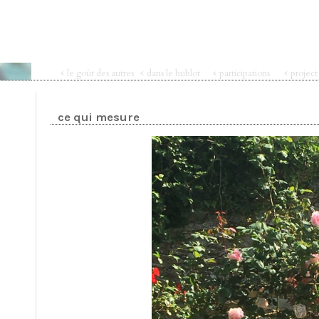
< le goût des autres
< dans le hublot
< participations
< projec
ce qui mesure