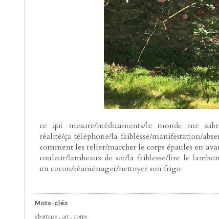
ce qui mesure/médicaments/le monde me subme
réalité/ça téléphone/la faiblesse/manifestation/abs
comment les relier/marcher le corps épaules en avan
couleur/lambeaux de soi/la faiblesse/lire le lambe
un cocon/réaménager/nettoyer son frigo
Mots-clés
abattage
,
art
,
corps