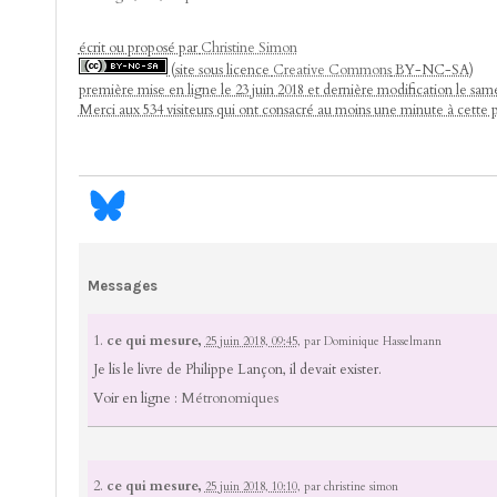
écrit ou proposé par
Christine Simon
(site sous licence
Creative Commons
BY-NC-SA)
première mise en ligne le 23 juin 2018 et dernière modification le same
Merci aux 534 visiteurs qui ont consacré au moins une minute à cette 
Messages
1.
ce qui mesure,
25 juin 2018, 09:45
,
par
Dominique Hasselmann
Je lis le livre de Philippe Lançon, il devait exister.
Voir en ligne :
Métronomiques
2.
ce qui mesure,
25 juin 2018, 10:10
,
par
christine simon