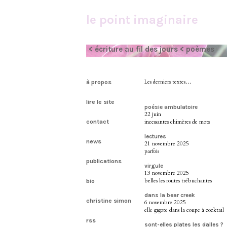
le point imaginaire
< écriture au fil des jours
< poèmes
à propos
Les derniers textes…
lire le site
poésie ambulatoire
22 juin
contact
incessantes chimères de mots
lectures
news
21 novembre 2025
parfois
publications
virgule
13 novembre 2025
belles les routes trébuchantes
bio
dans la bear creek
christine simon
6 novembre 2025
elle gigote dans la coupe à cocktail
rss
sont-elles plates les dalles ?