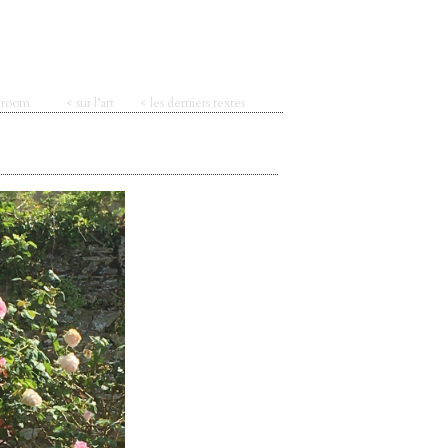
t room
< sur l’art
< les derniers textes