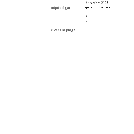
27 octobre 2025
que cette évidence
dépôt légal
<
>
< vers la plage