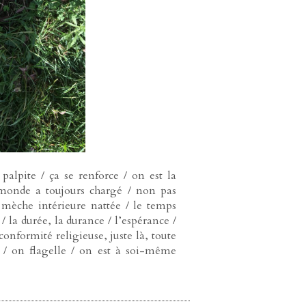
l palpite / ça se renforce / on est la
e monde a toujours chargé / non pas
a mèche intérieure nattée / le temps
/ la durée, la durance / l’espérance /
conformité religieuse, juste là, toute
e / on flagelle / on est à soi-même