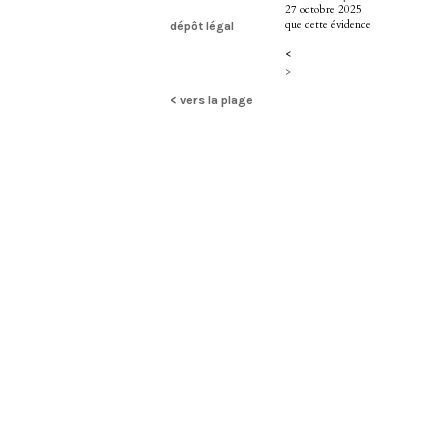
27 octobre 2025
que cette évidence
dépôt légal
<
>
< vers la plage