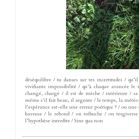
déséquilibre / tu danses sur tes incertitudes / qu’i
vivifiante impossibilité / qu’à chaque avancée l
changé, chargé / il est de mèche / intérieure / s
même s’il fait beau, il argente / le temps, la météo 
l’espérance est-elle une erreur poétique ? / ou une 
baveuse / le rebond / on trébuche / on tergivers
l’hypothèse interdite / Sine qua non