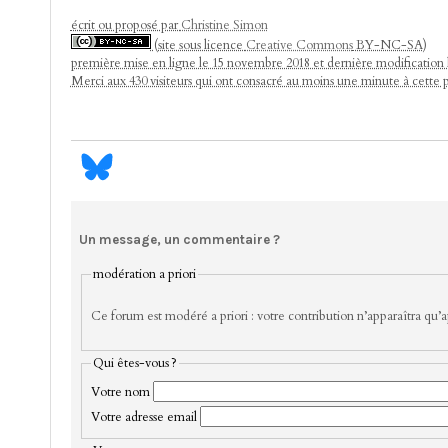
écrit ou proposé par
Christine Simon
(site sous licence
Creative Commons
BY-NC-SA)
première mise en ligne le 15 novembre 2018 et dernière modification
Merci aux 430 visiteurs qui ont consacré au moins une minute à cette 
Un message, un commentaire ?
modération a priori
Ce forum est modéré a priori : votre contribution n’apparaîtra qu’ap
Qui êtes-vous ?
Votre nom
Votre adresse email