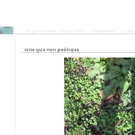
< le goût des autres
< dans le hublot
< participations
< projec
sine qua non poétique