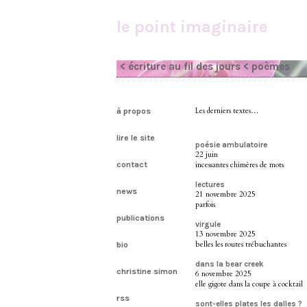
le point imaginaire
< écriture au fil des jours
< poèmes
à propos
Les derniers textes…
lire le site
poésie ambulatoire
22 juin
contact
incessantes chimères de mots
lectures
news
21 novembre 2025
parfois
publications
virgule
13 novembre 2025
belles les routes trébuchantes
bio
dans la bear creek
christine simon
6 novembre 2025
elle gigote dans la coupe à cocktail
rss
sont-elles plates les dalles ?