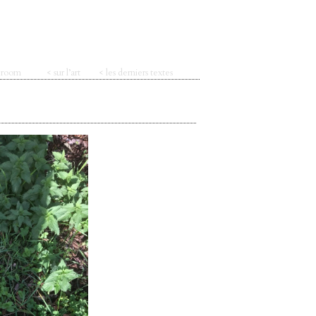
t room
< sur l’art
< les derniers textes