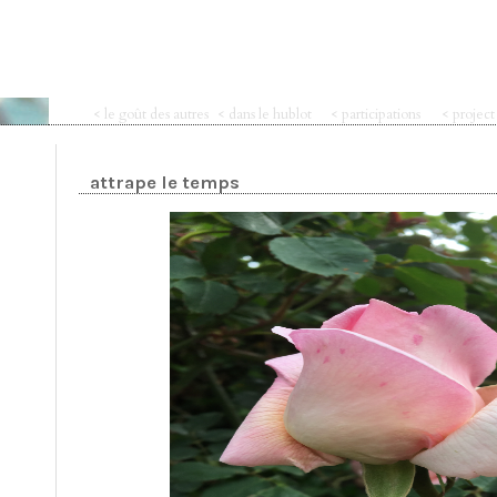
< le goût des autres
< dans le hublot
< participations
< projec
attrape le temps