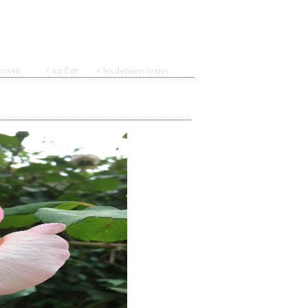
t room
< sur l’art
< les derniers textes