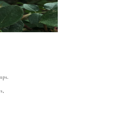
mps.
s,