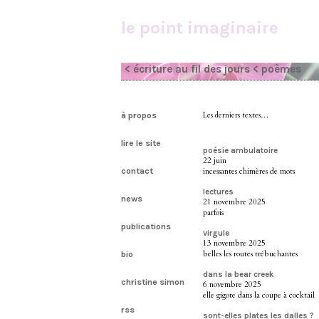
le point imaginaire
< écriture au fil des jours
< poèmes
à propos
Les derniers textes…
lire le site
poésie ambulatoire
22 juin
contact
incessantes chimères de mots
lectures
news
21 novembre 2025
parfois
publications
virgule
13 novembre 2025
belles les routes trébuchantes
bio
dans la bear creek
christine simon
6 novembre 2025
elle gigote dans la coupe à cocktail
rss
sont-elles plates les dalles ?