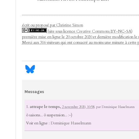
écrit ou proposé par
Christine Simon
(site sous licence
Creative Commons
BY-NC-SA)
première mise en ligne le 20 octobre 2020 et dernière modification le
Merci aux 316 visiteurs qui ont consacré au moins une minute à cette 
Messages
1.
attrape le temps,
2 novembre 2020, 10:58
,
par
Dominique Hasselmann
ô saisons... ô suspension... :-)
Voir en ligne :
Dominique Hasselmann