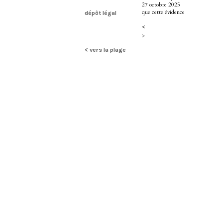
27 octobre 2025
que cette évidence
dépôt légal
<
>
< vers la plage