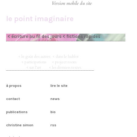
le point imaginaire
< écriture au fil des jours
< fictions rapides
< le goût des autres
< dans le hublot
< participations
< project room
< sur l’art
< les derniers textes
à propos
lire le site
contact
news
publications
bio
christine simon
rss