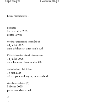
dépôt légal
< vers la plage
Les derniers textes…
il pleut
25 novembre 2025
contre la vitre
embarquement immédiat
24 juillet 2025
on se déplacerait direction le sud
l’histoire du steak de renne
14 juillet 2025
deux hommes bien emmitouflés
saint-clair, let it be
18 mai 2025
départ pour wellington, new zealand
riante contrée (2)
5 février 2025
près d’eux, dans le halo
<
>