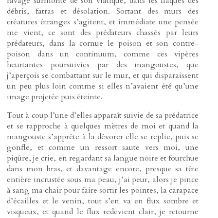
ravage surmonté de son viatique, dans les flaques des
débris, fatras et désolation. Sortant des murs des
créatures étranges s’agitent, et immédiate une pensée
me vient, ce sont des prédateurs chassés par leurs
prédateurs, dans la cornue le poison et son contre-
poison dans un continuum, comme ces vipères
heurtantes poursuivies par des mangoustes, que
j’aperçois se combattant sur le mur, et qui disparaissent
un peu plus loin comme si elles n’avaient été qu’une
image projetée puis éteinte.
Tout à coup l’une d’elles apparaît suivie de sa prédatrice
et se rapproche à quelques mètres de moi et quand la
mangouste s’apprête à la dévorer elle se replie, puis se
gonfle, et comme un ressort saute vers moi, une
piqûre, je crie, en regardant sa langue noire et fourchue
dans mon bras, et davantage encore, presque sa tête
entière incrustée sous ma peau, j’ai peur, alors je pince
à sang ma chair pour faire sortir les pointes, la carapace
d’écailles et le venin, tout s’en va en flux sombre et
visqueux, et quand le flux redevient clair, je retourne