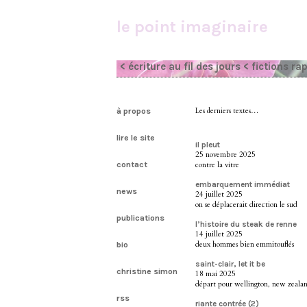
le point imaginaire
< écriture au fil des jours
< fictions ra
à propos
Les derniers textes…
lire le site
il pleut
25 novembre 2025
contact
contre la vitre
embarquement immédiat
news
24 juillet 2025
on se déplacerait direction le sud
publications
l’histoire du steak de renne
14 juillet 2025
deux hommes bien emmitouflés
bio
saint-clair, let it be
christine simon
18 mai 2025
départ pour wellington, new zeala
rss
riante contrée (2)