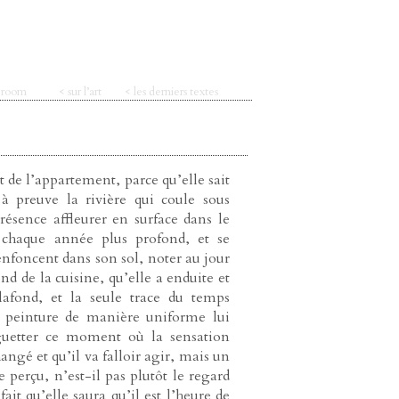
t room
< sur l’art
< les derniers textes
de l’appartement, parce qu’elle sait
à preuve la rivière qui coule sous
résence affleurer en surface dans le
, chaque année plus profond, et se
nfoncent dans son sol, noter au jour
ond de la cuisine, qu’elle a enduite et
lafond, et la seule trace du temps
la peinture de manière uniforme lui
guetter ce moment où la sensation
hangé et qu’il va falloir agir, mais un
e perçu, n’est-il pas plutôt le regard
ait qu’elle saura qu’il est l’heure de