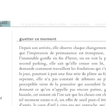
pides
< le goût des autres
< dans le hublot
< participations
< projec
guetter ce moment
Depuis son arrivée, elle observe chaque changement 
que l’impression de permanence est trompeuse, 
l’immeuble gonfle en fin d’hiver, on en voit la p
second parking, elle sait qu’elle creuse son lit
demande comment travaillent les fondations qui s’e
le jour, pourtant à part une fine strie du plâtre au f
repeinte, elle n’a pas constaté de zébrures au p
perceptible vient de la poussière qui assombrit 
donnant ce qu’on n’appelle pas encore patine, 
bascule, cet instant où l’on sait que les choses ont c
nd
tel moment existe-t-il, un effet de seuil peut-il êtr
d’après, le coup d’œil à cinq ans qui approche, qui f