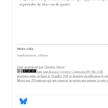
reprendre de zéro ou de partir.
Mots-clés
transformation
,
zébrure
écrit ou proposé par
Christine Simon
(site sous licence
Creative Commons
BY-NC-SA)
première mise en ligne le 22 juillet 2015 et dernière modification le me
Merci aux 270 visiteurs qui ont consacré au moins une minute à cette 