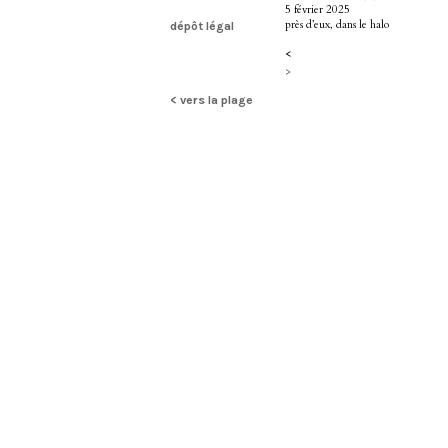
5 février 2025
près d’eux, dans le halo
dépôt légal
<
>
< vers la plage