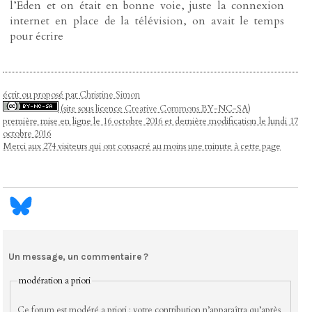
l’Eden et on était en bonne voie, juste la connexion
internet en place de la télévision, on avait le temps
pour écrire
écrit ou proposé par
Christine Simon
(site sous licence
Creative Commons
BY-NC-SA)
première mise en ligne le 16 octobre 2016 et dernière modification le lundi 17
octobre 2016
Merci aux 274 visiteurs qui ont consacré au moins une minute à cette page
Un message, un commentaire ?
modération a priori
Ce forum est modéré a priori : votre contribution n’apparaîtra qu’après