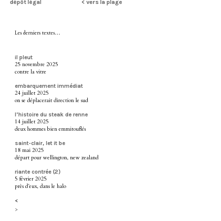
dépôt légal
< vers la plage
Les derniers textes…
il pleut
25 novembre 2025
contre la vitre
embarquement immédiat
24 juillet 2025
on se déplacerait direction le sud
l’histoire du steak de renne
14 juillet 2025
deux hommes bien emmitouflés
saint-clair, let it be
18 mai 2025
départ pour wellington, new zealand
riante contrée (2)
5 février 2025
près d’eux, dans le halo
<
>