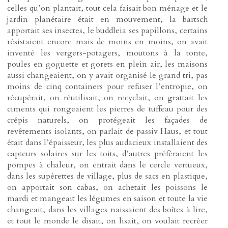
celles qu’on plantait, tout cela faisait bon ménage et le
jardin planétaire était en mouvement, la bartsch
apportait ses insectes, le buddleia ses papillons, certains
résistaient encore mais de moins en moins, on avait
inventé les vergers-potagers, moutons à la tonte,
poules en goguette et gorets en plein air, les maisons
aussi changeaient, on y avait organisé le grand tri, pas
moins de cinq containers pour refuser l’entropie, on
récupérait, on réutilisait, on recyclait, on grattait les
ciments qui rongeaient les pierres de tuffeau pour des
crépis naturels, on protégeait les façades de
revêtements isolants, on parlait de passiv Haus, et tout
était dans l’épaisseur, les plus audacieux installaient des
capteurs solaires sur les toits, d’autres préféraient les
pompes à chaleur, on entrait dans le cercle vertueux,
dans les supérettes de village, plus de sacs en plastique,
on apportait son cabas, on achetait les poissons le
mardi et mangeait les légumes en saison et toute la vie
changeait, dans les villages naissaient des boîtes à lire,
et tout le monde le disait, on lisait, on voulait recréer