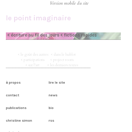
le point imaginaire
< écriture au fil des jours
< fictions rapides
< le goût des autres
< dans le hublot
< participations
< project room
< sur l’art
< les derniers textes
à propos
lire le site
contact
news
publications
bio
christine simon
rss