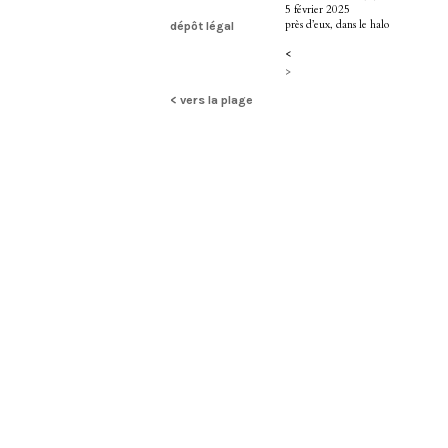
5 février 2025
près d’eux, dans le halo
dépôt légal
<
>
< vers la plage