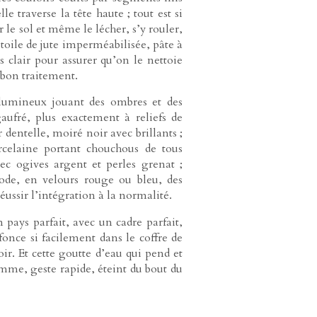
le traverse la tête haute ; tout est si
 le sol et même le lécher, s’y rouler,
toile de jute imperméabilisée, pâte à
is clair pour assurer qu’on le nettoie
bon traitement.
n lumineux jouant des ombres et des
aufré, plus exactement à reliefs de
 dentelle, moiré noir avec brillants ;
orcelaine portant chouchous de tous
vec ogives argent et perles grenat ;
mode, en velours rouge ou bleu, des
ssir l’intégration à la normalité.
pays parfait, avec un cadre parfait,
nfonce si facilement dans le coffre de
oir. Et cette goutte d’eau qui pend et
mme, geste rapide, éteint du bout du