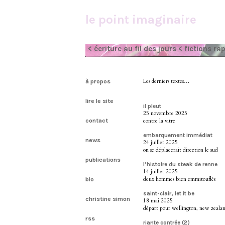
le point imaginaire
< écriture au fil des jours
< fictions ra
à propos
Les derniers textes…
lire le site
il pleut
25 novembre 2025
contact
contre la vitre
embarquement immédiat
news
24 juillet 2025
on se déplacerait direction le sud
publications
l’histoire du steak de renne
14 juillet 2025
deux hommes bien emmitouflés
bio
saint-clair, let it be
christine simon
18 mai 2025
départ pour wellington, new zeala
rss
riante contrée (2)