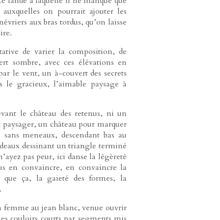
tte lande à laquelle il ne manque que
s auxquelles on pourrait ajouter les
névriers aux bras tordus, qu’on laisse
ire.
ative de varier la composition, de
ert sombre, avec ces élévations en
par le vent, un à-couvert des secrets
s le gracieux, l’aimable paysage à
vant le château des retenus, ni un
 paysager, un château pour marquer
es sans meneaux, descendant bas au
ideaux dessinant un triangle terminé
’ayez pas peur, ici danse la légèreté
us en convaincre, en convaincre la
 que ça, la gaieté des formes, la
.
la femme au jean blanc, venue ouvrir
, les couloirs courts par segments mis