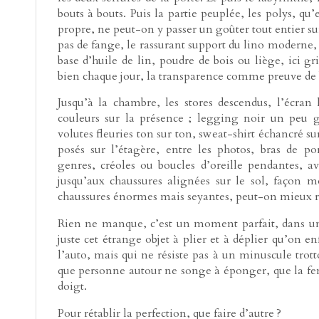
bouts à bouts. Puis la partie peuplée, les polys, qu’el
propre, ne peut-on y passer un goûter tout entier sur
pas de fange, le rassurant support du lino moderne, 
base d’huile de lin, poudre de bois ou liège, ici gr
bien chaque jour, la transparence comme preuve de 
Jusqu’à la chambre, les stores descendus, l’écra
couleurs sur la présence ; legging noir un peu g
volutes fleuries ton sur ton, sweat-shirt échancré sur
posés sur l’étagère, entre les photos, bras de p
genres, créoles ou boucles d’oreille pendantes, a
jusqu’aux chaussures alignées sur le sol, façon 
chaussures énormes mais seyantes, peut-on mieux réu
Rien ne manque, c’est un moment parfait, dans un 
juste cet étrange objet à plier et à déplier qu’on e
l’auto, mais qui ne résiste pas à un minuscule trott
que personne autour ne songe à éponger, que la fe
doigt.
Pour rétablir la perfection, que faire d’autre ?