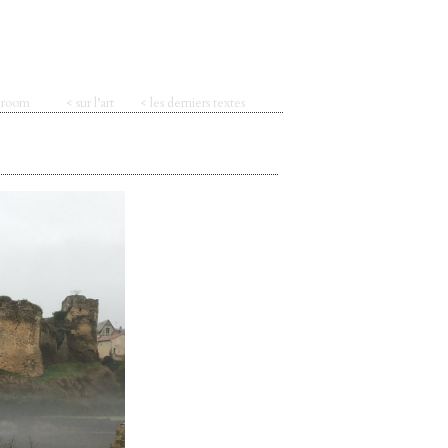
t room
< sur l’art
< les derniers textes