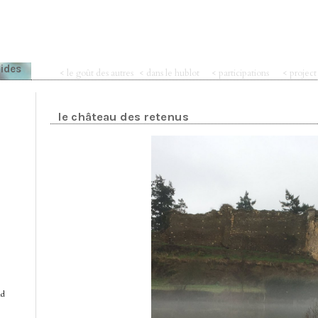
pides
< le goût des autres
< dans le hublot
< participations
< projec
le château des retenus
nd