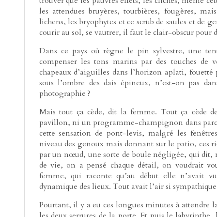
trouver que les pauvres effets, les clichés, même ce
les attendues bruyères, tourbières, fougères, mai
lichens, les bryophytes et ce scrub de saules et de ge
courir au sol, se vautrer, il faut le clair-obscur pour d
Dans ce pays où règne le pin sylvestre, une tent
compenser les tons marins par des touches de v
chapeaux d’aiguilles dans l’horizon aplati, fouetté 
sous l’ombre des dais épineux, n’est-on pas dan
photographie ?
Mais tout ça cède, dit la femme. Tout ça cède de
pavillon, ni un programme-champignon dans parc
cette sensation de pont-levis, malgré les fenêtr
niveau des genoux mais donnant sur le patio, ces r
par un nœud, une sorte de boule négligée, qui dit, n
de vie, on a pensé chaque détail, on voudrait vo
femme, qui raconte qu’au début elle n’avait vu
dynamique des lieux. Tout avait l’air si sympathique
Pourtant, il y a eu ces longues minutes à attendre 
les deux serrures de la porte. Et puis le labyrinthe