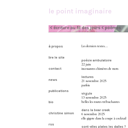
le point imaginaire
< écriture au fil des jours
< poèmes
à propos
Les derniers textes…
lire le site
poésie ambulatoire
22 juin
contact
incessantes chimères de mots
lectures
news
21 novembre 2025
parfois
publications
virgule
13 novembre 2025
belles les routes trébuchantes
bio
dans la bear creek
christine simon
6 novembre 2025
elle gigote dans la coupe à cocktail
rss
sont-elles plates les dalles ?