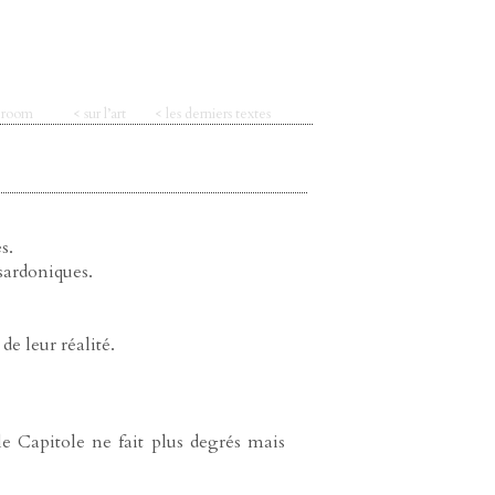
t room
< sur l’art
< les derniers textes
s.
 sardoniques.
e leur réalité.
 Capitole ne fait plus degrés mais