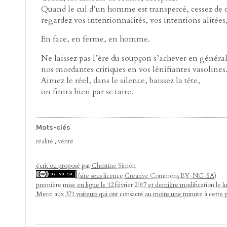
Quand le cul d’un homme est transpercé, cessez de di
regardez vos intentionnalités, vos intentions alitées,
En face, en ferme, en homme.
Ne laissez pas l’ère du soupçon s’achever en générali
nos mordantes critiques en vos lénifiantes vasolines
Aimez le réel, dans le silence, baissez la tête,
on finira bien par se taire.
Mots-clés
réalité
,
vérité
écrit ou proposé par
Christine Simon
(site sous licence
Creative Commons
BY-NC-SA)
première mise en ligne le 12 février 2017 et dernière modification le lu
Merci aux 371 visiteurs qui ont consacré au moins une minute à cette 