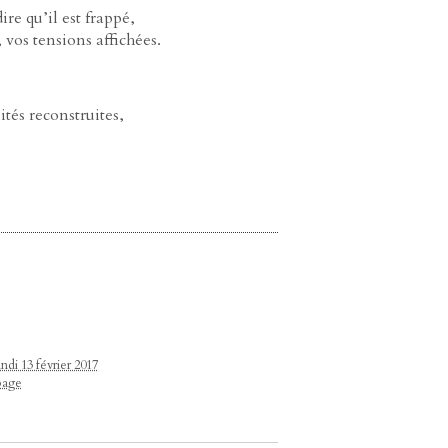
re qu’il est frappé,
 vos tensions affichées.
tés reconstruites,
.
ndi 13 février 2017
page