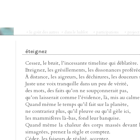
< le goût des autres
< dans le hublot
< participations
< projec
éteignez
Cessez, le bruit, l’incessante timeline qui déblatère.
Eteignez, les grésillements, les dissonances proférée
À distance, les aigreurs, les déchirures, les douceurs
Juste une voix tranquille dans un peu de vérité,
des mots, des faits qu’on ne soupçonnerait pas,
qu’on laisserait comme l’évidence, là, mis au calme d
Quand même le temps qu’il fait sur la planète,
ne contrariez plus, qu’il pleuve ou qu’il gèle ici,
les mammifères là-bas, fond leur banquise.
Quand même la chaleur des corps massés devant le
simagrées, prenez la règle et comptez.
Cédez, les faiseurs de réalité, acceptez.