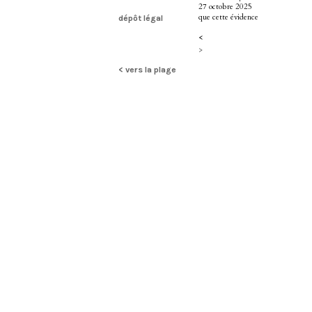
27 octobre 2025
que cette évidence
dépôt légal
<
>
< vers la plage