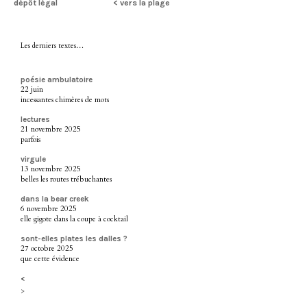
dépôt légal
< vers la plage
Les derniers textes…
poésie ambulatoire
22 juin
incessantes chimères de mots
lectures
21 novembre 2025
parfois
virgule
13 novembre 2025
belles les routes trébuchantes
dans la bear creek
6 novembre 2025
elle gigote dans la coupe à cocktail
sont-elles plates les dalles ?
27 octobre 2025
que cette évidence
<
>