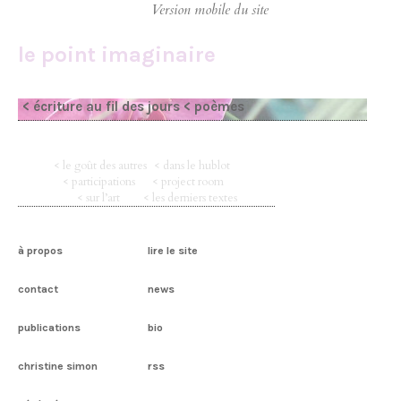
le point imaginaire
< écriture au fil des jours
< poèmes
< le goût des autres
< dans le hublot
< participations
< project room
< sur l’art
< les derniers textes
à propos
lire le site
contact
news
publications
bio
christine simon
rss