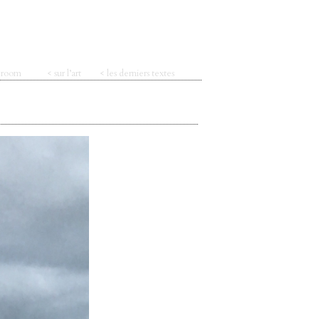
t room
< sur l’art
< les derniers textes