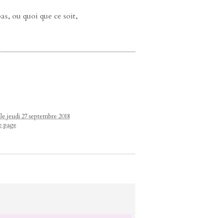
as, ou quoi que ce soit,
 le jeudi 27 septembre 2018
te page