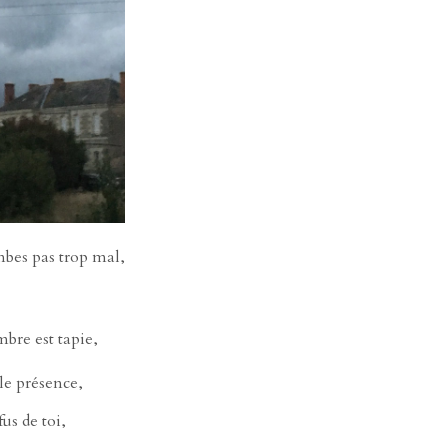
tombes pas trop mal,
mbre est tapie,
lle présence,
us de toi,