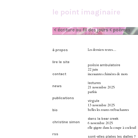
le point imaginaire
< écriture au fil des jours
< poèmes
à propos
Les derniers textes…
lire le site
poésie ambulatoire
22 juin
contact
incessantes chimères de mots
lectures
news
21 novembre 2025
parfois
publications
virgule
13 novembre 2025
belles les routes trébuchantes
bio
dans la bear creek
christine simon
6 novembre 2025
elle gigote dans la coupe à cocktail
rss
sont-elles plates les dalles ?