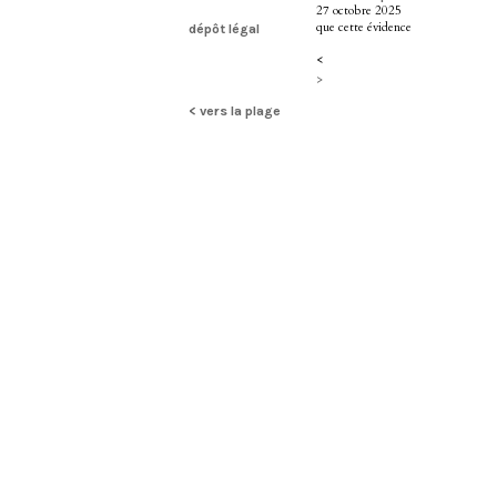
27 octobre 2025
que cette évidence
dépôt légal
<
>
< vers la plage