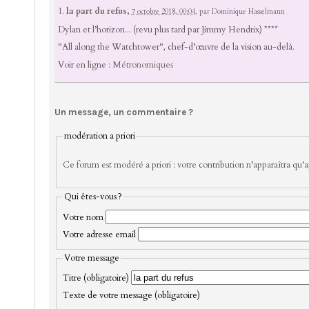
1.
la part du refus,
7 octobre 2018, 00:04
,
par
Dominique Hasselmann
Dylan et l’horizon... (revu plus tard par Jimmy Hendrix) ****
"All along the Watchtower", chef-d’œuvre de la vision au-delà.
Voir en ligne :
Métronomiques
Un message, un commentaire ?
modération a priori
Ce forum est modéré a priori : votre contribution n’apparaîtra qu’ap
Qui êtes-vous ?
Votre nom
Votre adresse email
Votre message
Titre (obligatoire)
Texte de votre message (obligatoire)